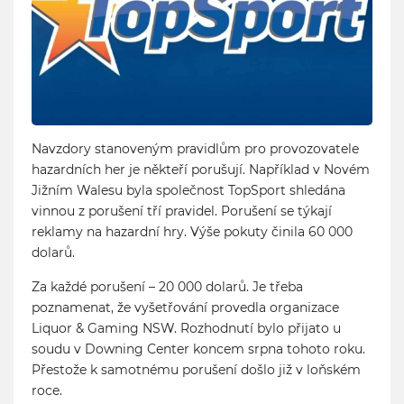
Navzdory stanoveným pravidlům pro provozovatele
hazardních her je někteří porušují. Například v Novém
Jižním Walesu byla společnost TopSport shledána
vinnou z porušení tří pravidel. Porušení se týkají
reklamy na hazardní hry. Výše pokuty činila 60 000
dolarů.
Za každé porušení – 20 000 dolarů. Je třeba
poznamenat, že vyšetřování provedla organizace
Liquor & Gaming NSW. Rozhodnutí bylo přijato u
soudu v Downing Center koncem srpna tohoto roku.
Přestože k samotnému porušení došlo již v loňském
roce.