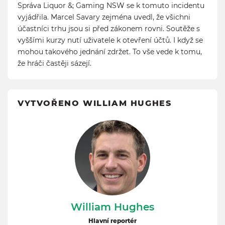
Správa Liquor &; Gaming NSW se k tomuto incidentu
vyjádřila. Marcel Savary zejména uvedl, že všichni
účastníci trhu jsou si před zákonem rovni. Soutěže s
vyššími kurzy nutí uživatele k otevření účtů. I když se
mohou takového jednání zdržet. To vše vede k tomu,
že hráči častěji sázejí.
VYTVOŘENO WILLIAM HUGHES
William Hughes
Hlavní reportér