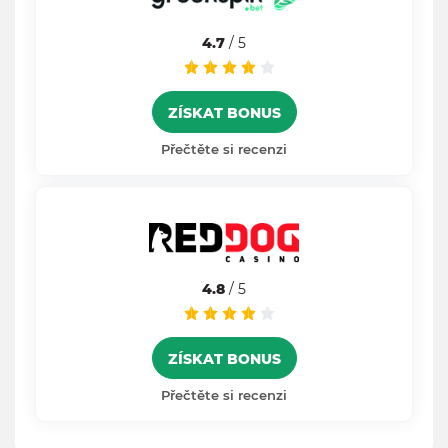
4.7
/ 5
ZÍSKAT BONUS
Přečtěte si recenzi
4.8
/ 5
ZÍSKAT BONUS
Přečtěte si recenzi