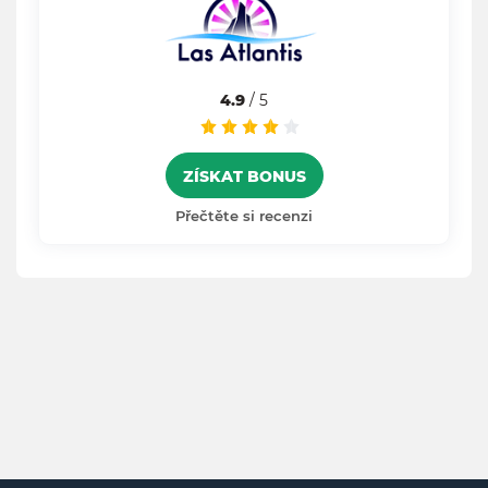
4.9
/ 5
ZÍSKAT BONUS
Přečtěte si recenzi