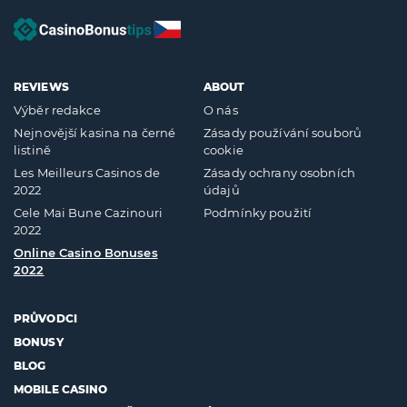
REVIEWS
ABOUT
Výběr redakce
O nás
Nejnovější kasina na černé
Zásady používání souborů
listině
cookie
Les Meilleurs Casinos de
Zásady ochrany osobních
2022
údajů
Cele Mai Bune Cazinouri
Podmínky použití
2022
Online Casino Bonuses
2022
PRŮVODCI
BONUSY
BLOG
MOBILE CASINO