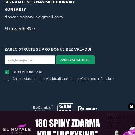
SEZNAMTE SE S NAŠIMI ODBORNÍKY
KONTAKTY
tipscasinobonus@gmail.com
+1 (613) 416 89 01
ZAREGISTRUJTE SE PRO BONUS BEZ VKLADU!
ZAREGISTRUJTE SE
Je mi více než 18 let
Chci dostávat e-mailové aktualizace a nejnovější propagační akce
GPWA Verification