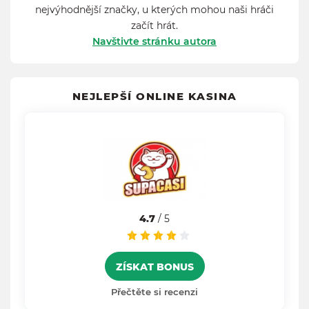
nejvýhodnější značky, u kterých mohou naši hráči
začít hrát.
Navštivte stránku autora
NEJLEPŠÍ ONLINE KASINA
4.7
/ 5
ZÍSKAT BONUS
Přečtěte si recenzi