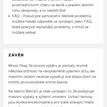
prostřednictvím chatu na kartě v pravém dolním
rohu obrazovky, a to nepřetržitě.
FAQ – Pokud jste samostatní řešitelé problémů,
můžete hledat odpovědi ve vynikající sekci FAQ,
která pokrývá nejčastější problémy, s nimiž se
můžete setkat.
ZÁVĚR
Mnozí říkají, že proces výběru je pomalý, kromě
několika stížností na neoprávněné uzavření účtu, ale
mezitím ostatní recenze vyjadřují své doporučení na
tohoto provozovatele online kasina.
Na kasinu Betcart je však vynikající to, že poskytuje
masivní výplaty a výherní omezení. Uvítací bonusy
jsou konkurenceschopné a pro stálé, stávající hráče