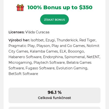
100% Bonus up to $350
ZÍSKAT BONUS
Licenses:
Vláda Curacaa
Výrobci her:
Isoftbet
,
Ezugi
,
Thunderkick
,
Red Tiger
,
Pragmatic Play
,
Playson
,
Play and Go Games
,
Nolimit
City Games
,
Kalamba Games
,
ELK
,
Booongo
,
Habanero Software
,
Endorphina
,
Spinomenal
,
NetENT
,
Microgaming
,
Playtech Software
,
Belatra Games
Software
,
Fugaso Software
,
Evolution Gaming
,
BetSoft Software
96.1 %
Celková funkčnost