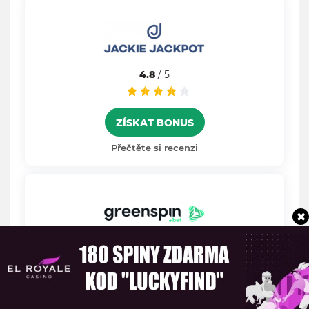
4.8
/ 5
ZÍSKAT BONUS
Přečtěte si recenzi
4.7
/ 5
ZÍSKAT BONUS