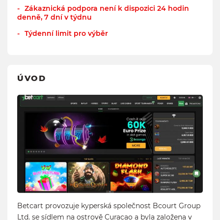
Zákaznická podpora není k dispozici 24 hodin
denně, 7 dní v týdnu
Týdenní limit pro výběr
ÚVOD
Betcart provozuje kyperská společnost Bcourt Group
Ltd. se sídlem na ostrově Curacao a byla založena v