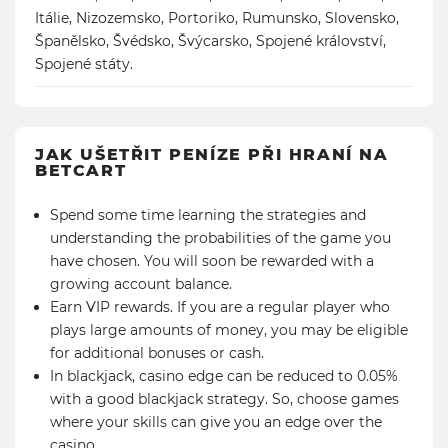
Itálie, Nizozemsko, Portoriko, Rumunsko, Slovensko,
Španělsko, Švédsko, Švýcarsko, Spojené království,
Spojené státy.
JAK UŠETŘIT PENÍZE PŘI HRANÍ NA
BETCART
Spend some time learning the strategies and
understanding the probabilities of the game you
have chosen. You will soon be rewarded with a
growing account balance.
Earn VIP rewards. If you are a regular player who
plays large amounts of money, you may be eligible
for additional bonuses or cash.
In blackjack, casino edge can be reduced to 0.05%
with a good blackjack strategy. So, choose games
where your skills can give you an edge over the
casino.