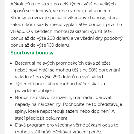
Ačkoli je’na co sázet po celý týden, většina velkých
zápasů se odehrává, ve dne i v noci, o víkendech.
Stránky provozují speciální víkendové bonusy, které
zákazníkům každý měsíc vyplatí 50% bonus z prvního
vkladu. O víkendech mohou zákazníci využít 50%
bonus až do výše 200 dolarů a ve všední dny podobný
bonus až do výše 100 dolarů.
Sportovní bonusy
Betcart si na svých promoakcích dává záležet,
neboť noví hráči se mohou těšit na 50% dorovnání
vkladu až do výše 250 dolarů na svůj vklad.
Týdenní bonus, který mohou hráči získat za
pravidelné dobíjení.
Bonus na oslavu narozenin, má tradici darovat
nápady na narozeniny. Pochopitelně to představuje
spiny, které nepotřebují sázení nebo doplnění. A
stačí předložit dokument.
Dává program pro všechny věrné zákazníky; za to
mohou stálí hráči očekávat vrácení peněz.