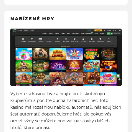
NABÍZENÉ HRY
Vyberte si kasino Live a hrajte proti skutečným
krupiérům a pociťte ducha hazardních her. Toto
kasino má rozsáhlou nabídku automatů, následujících
šest automatů doporučujeme hrát, ale pokud vás
omrzí, vždy se můžete podívat na stovky dalších
titulů, které přináší.