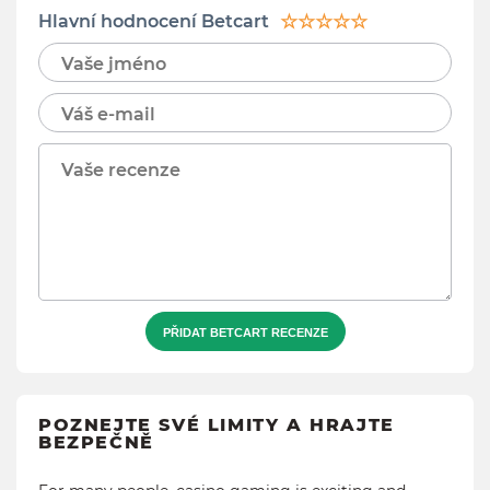
Hlavní hodnocení Betcart
☆
☆
☆
☆
☆
PŘIDAT BETCART RECENZE
POZNEJTE SVÉ LIMITY A HRAJTE
BEZPEČNĚ