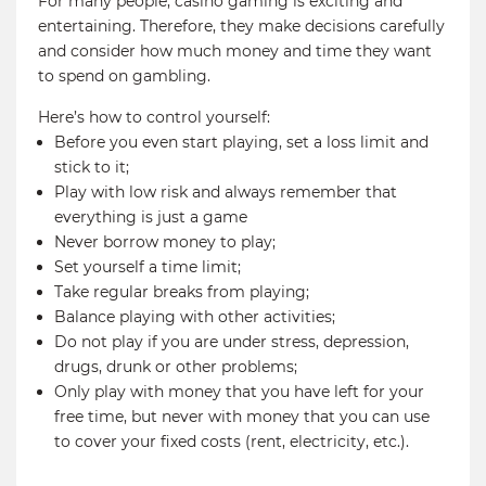
For many people, casino gaming is exciting and
entertaining. Therefore, they make decisions carefully
and consider how much money and time they want
to spend on gambling.
Here’s how to control yourself:
Before you even start playing, set a loss limit and
stick to it;
Play with low risk and always remember that
everything is just a game
Never borrow money to play;
Set yourself a time limit;
Take regular breaks from playing;
Balance playing with other activities;
Do not play if you are under stress, depression,
drugs, drunk or other problems;
Only play with money that you have left for your
free time, but never with money that you can use
to cover your fixed costs (rent, electricity, etc.).