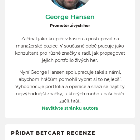
George Hansen
Promotér živých her
Začínal jako krupiér v kasinu a postupoval na
manažerské pozice. V současné době pracuje jako
konzultant pro různé značky a radí, jak propagovat
jejich portfolio živých her.
Nyní George Hansen spolupracuje také s námi,
abychom hráčům pomohli vybrat si to nejlepší.
Vyhodnocuje portfolia a operace a snaží se najít ty
nejvýhodnější značky, u kterých mohou naši hráči
začít hrát.
Navštivte stránku autora
PŘIDAT BETCART RECENZE