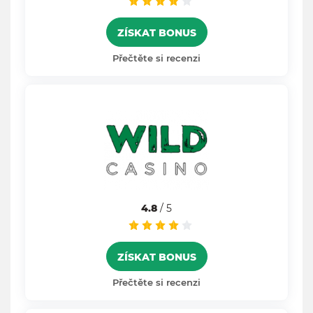
ZÍSKAT BONUS
Přečtěte si recenzi
4.8
/ 5
ZÍSKAT BONUS
Přečtěte si recenzi