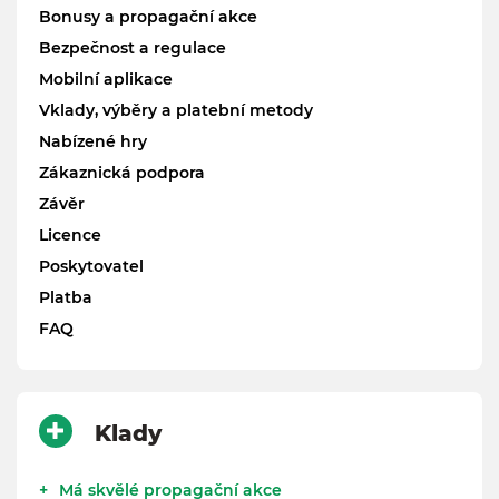
Bonusy a propagační akce
Bezpečnost a regulace
Mobilní aplikace
Vklady, výběry a platební metody
Nabízené hry
Zákaznická podpora
Závěr
Licence
Poskytovatel
Platba
FAQ
Klady
Má skvělé propagační akce