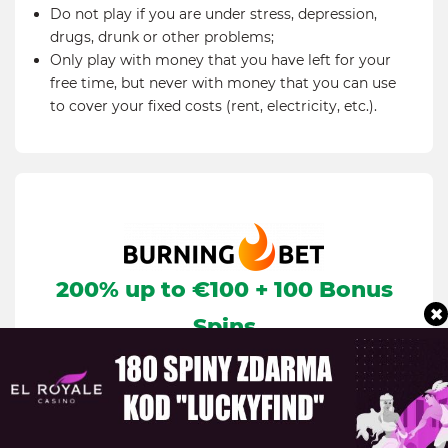
Do not play if you are under stress, depression,
drugs, drunk or other problems;
Only play with money that you have left for your
free time, but never with money that you can use
to cover your fixed costs (rent, electricity, etc.).
200% up to €100 + 100 Bonus
Spins
PŘEHRÁT