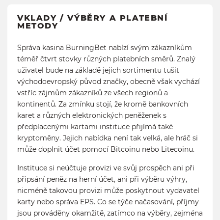
VKLADY / VÝBĚRY A PLATEBNÍ
METODY
Správa kasina BurningBet nabízí svým zákazníkům
téměř čtvrt stovky různých platebních směrů. Znalý
uživatel bude na základě jejich sortimentu tušit
východoevropský původ značky, obecně však vychází
vstříc zájmům zákazníků ze všech regionů a
kontinentů. Za zmínku stojí, že kromě bankovních
karet a různých elektronických peněženek s
předplacenými kartami instituce přijímá také
kryptoměny. Jejich nabídka není tak velká, ale hráč si
může doplnit účet pomocí Bitcoinu nebo Litecoinu.
Instituce si neúčtuje provizi ve svůj prospěch ani při
připsání peněz na herní účet, ani při výběru výhry,
nicméně takovou provizi může poskytnout vydavatel
karty nebo správa EPS. Co se týče načasování, příjmy
jsou prováděny okamžitě, zatímco na výběry, zejména