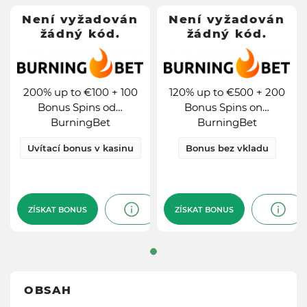
Není vyžadován
Není vyžadován
Není vyžadován
Není vyžadován
žádný kód.
žádný kód.
žádný kód.
žádný kód.
200% up to €100 + 100
120% up to €500 + 200
Bonus Spins od…
Bonus Spins on…
BurningBet
BurningBet
200% up to €100 + 100
120% up to €500 + 200
Bonus Spins od…
Bonus Spins on…
Minimální
Minimální
€50
€50
BurningBet
BurningBet
vklad
vklad
Uvítací bonus
Bonus bez
Uvítací bonus v kasinu
Bonus bez vkladu
Typ bonusu
Typ bonusu
v kasinu
vkladu
Bonusová
Bonusová
€100
€500
hodnota
hodnota
Celková
Celková
ZÍSKAT BONUS
ZÍSKAT BONUS
ZÍSKAT BONUS
ZÍSKAT BONUS
35x(d+b)
35x(d+b)
funkčnost
funkčnost
Yes
Zpeněžitelné
Yes
Zpeněžitelné
OBSAH