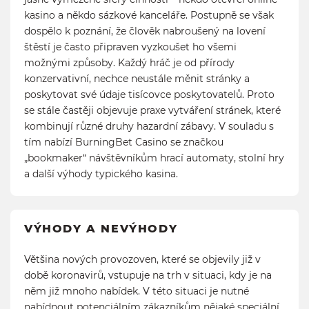
kasino a někdo sázkové kanceláře. Postupně se však
dospělo k poznání, že člověk nabroušený na lovení
štěstí je často připraven vyzkoušet ho všemi
možnými způsoby. Každý hráč je od přírody
konzervativní, nechce neustále měnit stránky a
poskytovat své údaje tisícovce poskytovatelů. Proto
se stále častěji objevuje praxe vytváření stránek, které
kombinují různé druhy hazardní zábavy. V souladu s
tím nabízí BurningBet Casino se značkou
„bookmaker“ návštěvníkům hrací automaty, stolní hry
a další výhody typického kasina.
VÝHODY A NEVÝHODY
Většina nových provozoven, které se objevily již v
době koronavirů, vstupuje na trh v situaci, kdy je na
něm již mnoho nabídek. V této situaci je nutné
nabídnout potenciálním zákazníkům nějaké speciální