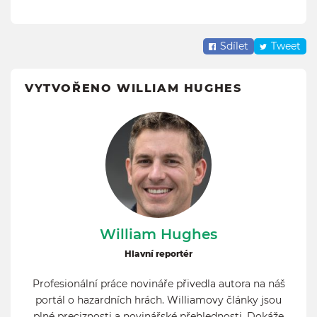
Sdílet
Tweet
VYTVOŘENO WILLIAM HUGHES
William Hughes
Hlavní reportér
Profesionální práce novináře přivedla autora na náš
portál o hazardních hrách. Williamovy články jsou
plné preciznosti a novinářské přehlednosti. Dokáže