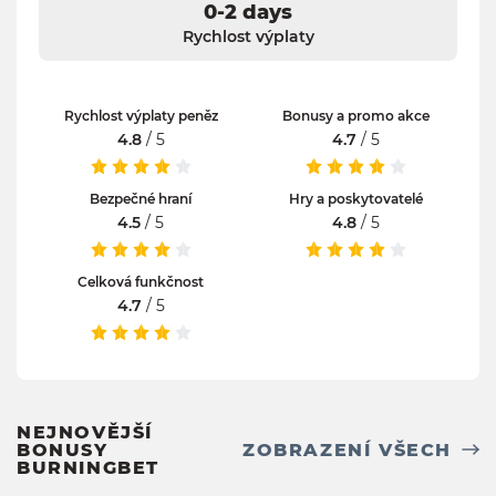
0-2 days
Rychlost výplaty
Rychlost výplaty peněz
Bonusy a promo akce
4.8
/ 5
4.7
/ 5
Bezpečné hraní
Hry a poskytovatelé
4.5
/ 5
4.8
/ 5
Celková funkčnost
4.7
/ 5
NEJNOVĚJŠÍ
BONUSY
ZOBRAZENÍ VŠECH
BURNINGBET