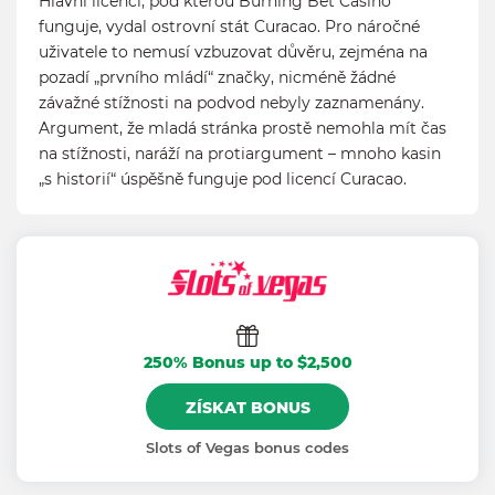
Hlavní licenci, pod kterou Burning Bet Casino
funguje, vydal ostrovní stát Curacao. Pro náročné
uživatele to nemusí vzbuzovat důvěru, zejména na
pozadí „prvního mládí“ značky, nicméně žádné
závažné stížnosti na podvod nebyly zaznamenány.
Argument, že mladá stránka prostě nemohla mít čas
na stížnosti, naráží na protiargument – mnoho kasin
„s historií“ úspěšně funguje pod licencí Curacao.
250% Bonus up to $2,500
ZÍSKAT BONUS
Slots of Vegas bonus codes