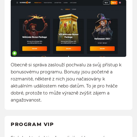
Obecně si správa zaslouží pochvalu za svůj přístup k
bonusovému programu. Bonusy jsou početné a
rozmanité, některé z nich jsou načasovány k
aktuálním událostem nebo datům. To je pro hráče
dobré, protože to může výrazně zvýšit zájem a
angažovanost.
PROGRAM VIP