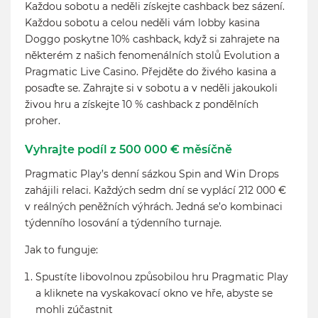
Každou sobotu a neděli získejte cashback bez sázení.
Každou sobotu a celou neděli vám lobby kasina
Doggo poskytne 10% cashback, když si zahrajete na
některém z našich fenomenálních stolů Evolution a
Pragmatic Live Casino. Přejděte do živého kasina a
posaďte se. Zahrajte si v sobotu a v neděli jakoukoli
živou hru a získejte 10 % cashback z pondělních
proher.
Vyhrajte podíl z 500 000 € měsíčně
Pragmatic Play’s denní sázkou Spin and Win Drops
zahájili relaci. Každých sedm dní se vyplácí 212 000 €
v reálných peněžních výhrách. Jedná se’o kombinaci
týdenního losování a týdenního turnaje.
Jak to funguje:
Spustíte libovolnou způsobilou hru Pragmatic Play
a kliknete na vyskakovací okno ve hře, abyste se
mohli zúčastnit