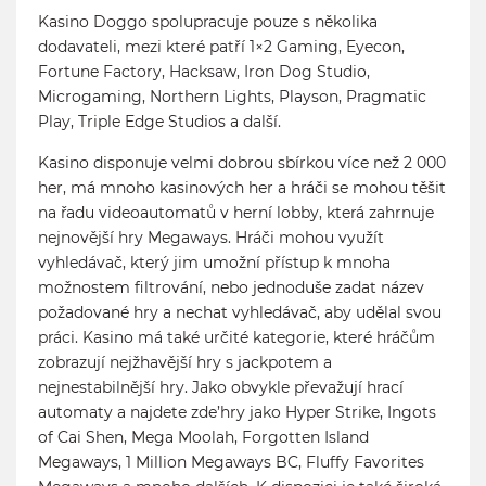
Kasino Doggo spolupracuje pouze s několika
dodavateli, mezi které patří 1×2 Gaming, Eyecon,
Fortune Factory, Hacksaw, Iron Dog Studio,
Microgaming, Northern Lights, Playson, Pragmatic
Play, Triple Edge Studios a další.
Kasino disponuje velmi dobrou sbírkou více než 2 000
her, má mnoho kasinových her a hráči se mohou těšit
na řadu videoautomatů v herní lobby, která zahrnuje
nejnovější hry Megaways. Hráči mohou využít
vyhledávač, který jim umožní přístup k mnoha
možnostem filtrování, nebo jednoduše zadat název
požadované hry a nechat vyhledávač, aby udělal svou
práci. Kasino má také určité kategorie, které hráčům
zobrazují nejžhavější hry s jackpotem a
nejnestabilnější hry. Jako obvykle převažují hrací
automaty a najdete zde’hry jako Hyper Strike, Ingots
of Cai Shen, Mega Moolah, Forgotten Island
Megaways, 1 Million Megaways BC, Fluffy Favorites