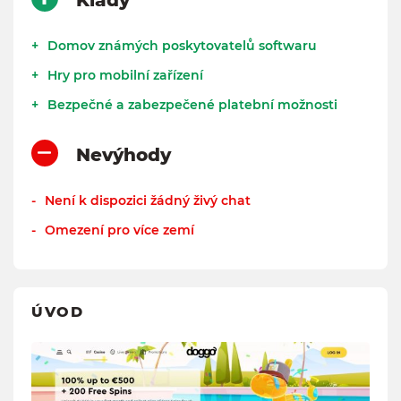
Klady
Domov známých poskytovatelů softwaru
Hry pro mobilní zařízení
Bezpečné a zabezpečené platební možnosti
Nevýhody
Není k dispozici žádný živý chat
Omezení pro více zemí
ÚVOD