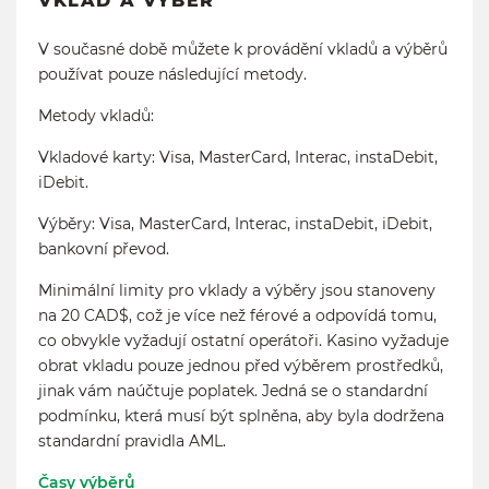
VKLAD A VÝBĚR
V současné době můžete k provádění vkladů a výběrů
používat pouze následující metody.
Metody vkladů:
Vkladové karty: Visa, MasterCard, Interac, instaDebit,
iDebit.
Výběry: Visa, MasterCard, Interac, instaDebit, iDebit,
bankovní převod.
Minimální limity pro vklady a výběry jsou stanoveny
na 20 CAD$, což je více než férové a odpovídá tomu,
co obvykle vyžadují ostatní operátoři. Kasino vyžaduje
obrat vkladu pouze jednou před výběrem prostředků,
jinak vám naúčtuje poplatek. Jedná se o standardní
podmínku, která musí být splněna, aby byla dodržena
standardní pravidla AML.
Časy výběrů