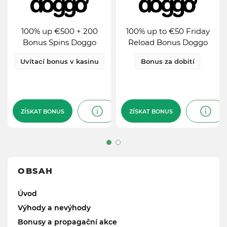
Bonus Spins Doggo
Reload Bonus Doggo
Minimální
Minimální
100% up €500 + 200
100% up to €50 Friday
€20
€20
vklad
vklad
Bonus Spins Doggo
Reload Bonus Doggo
Uvítací bonus
Bonus za
Typ bonusu
Typ bonusu
Uvítací bonus v kasinu
Bonus za dobití
v kasinu
dobití
Bonusová
Bonusová
€500
€50
hodnota
hodnota
Celková
Celková
35xb
35xb
funkčnost
funkčnost
ZÍSKAT BONUS
ZÍSKAT BONUS
ZÍSKAT BONUS
ZÍSKAT BONUS
Yes
Zpeněžitelné
Yes
Zpeněžitelné
OBSAH
Úvod
Výhody a nevýhody
Bonusy a propagační akce