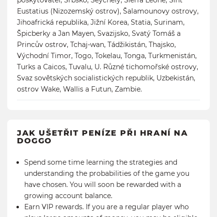
Eustatius (Nizozemský ostrov), Šalamounovy ostrovy,
Jihoafrická republika, Jižní Korea, Statia, Surinam,
Špicberky a Jan Mayen, Svazijsko, Svatý Tomáš a
Princův ostrov, Tchaj-wan, Tádžikistán, Thajsko,
Východní Timor, Togo, Tokelau, Tonga, Turkmenistán,
Turks a Caicos, Tuvalu, U. Různé tichomořské ostrovy,
Svaz sovětských socialistických republik, Uzbekistán,
ostrov Wake, Wallis a Futun, Zambie.
JAK UŠETŘIT PENÍZE PŘI HRANÍ NA
DOGGO
Spend some time learning the strategies and
understanding the probabilities of the game you
have chosen. You will soon be rewarded with a
growing account balance.
Earn VIP rewards. If you are a regular player who