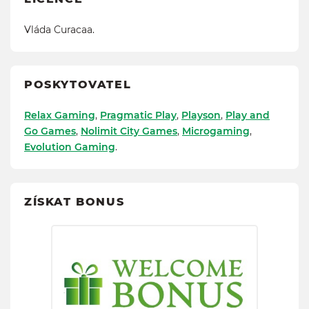
Vláda Curacaa.
POSKYTOVATEL
Relax Gaming
,
Pragmatic Play
,
Playson
,
Play and
Go Games
,
Nolimit City Games
,
Microgaming
,
Evolution Gaming
.
ZÍSKAT BONUS