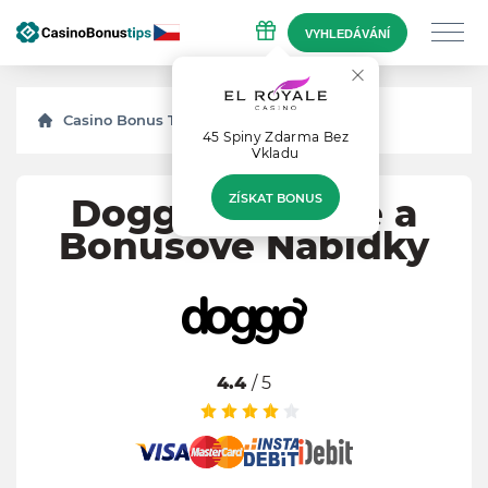
VYHLEDÁVÁNÍ
Casino Bonus Tips
Recenze
Doggo
45 Spiny Zdarma Bеz
Vklаdu
ZÍSKAT BONUS
Doggo Recenze a
Bonusové Nabídky
4.4
/ 5