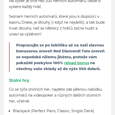
Na výběr je více než 200 herních automatů, takže si
vybere každý hráč.
Seznam herních automatů, které jsou k dispozici v
kasinu Drake, je dlouhý (i když ne nejdelší), a tak bude
trvat dlouho, než se některý z hráčů začne nudit a
unaví se výběrem!
Propracujte se po žebříčku až na naši slavnou
bonusovou úroveň Red Diamond! Tato úroveň
se nepodobá ničemu jinému, protože vám
pokaždé poskytne 100%
reload bonus
na
všechny vaše vklady až do výše 500 dolarů.
Stolní hry
Co se týče stolních her, najdete zde pěknou nabídku
automatů na videopoker a různých dalších stolních
her, včetně:
Blackjack (Perfect Pairs, Classic, Single Deck)