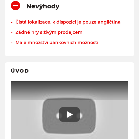
Nevýhody
Čistá lokalizace, k dispozici je pouze angličtina
Žádné hry s živým prodejcem
Malé množství bankovních možností
ÚVOD
Přehrát