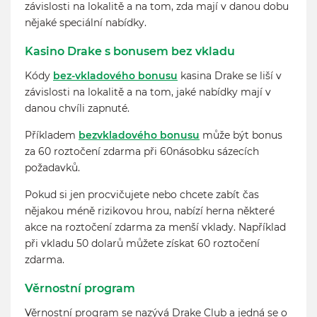
závislosti na lokalitě a na tom, zda mají v danou dobu
nějaké speciální nabídky.
Kasino Drake s bonusem bez vkladu
Kódy
bez-vkladového bonusu
kasina Drake se liší v
závislosti na lokalitě a na tom, jaké nabídky mají v
danou chvíli zapnuté.
Příkladem
bezvkladového bonusu
může být bonus
za 60 roztočení zdarma při 60násobku sázecích
požadavků.
Pokud si jen procvičujete nebo chcete zabít čas
nějakou méně rizikovou hrou, nabízí herna některé
akce na roztočení zdarma za menší vklady. Například
při vkladu 50 dolarů můžete získat 60 roztočení
zdarma.
Věrnostní program
Věrnostní program se nazývá Drake Club a jedná se o