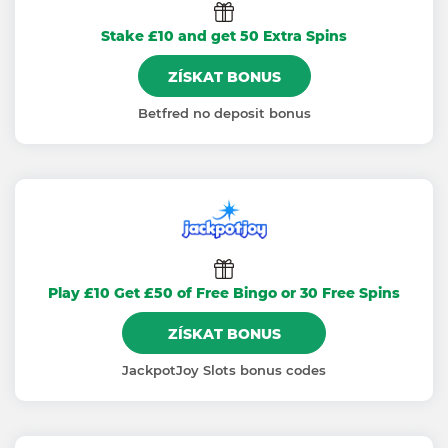
Stake £10 and get 50 Extra Spins
ZÍSKAT BONUS
Betfred no deposit bonus
Play £10 Get £50 of Free Bingo or 30 Free Spins
ZÍSKAT BONUS
JackpotJoy Slots bonus codes