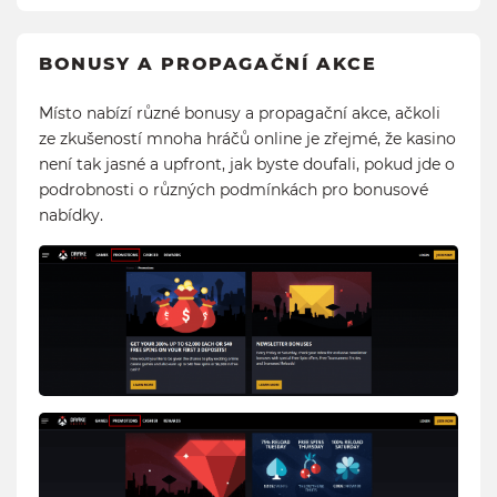
BONUSY A PROPAGAČNÍ AKCE
Místo nabízí různé bonusy a propagační akce, ačkoli
ze zkušeností mnoha hráčů online je zřejmé, že kasino
není tak jasné a upfront, jak byste doufali, pokud jde o
podrobnosti o různých podmínkách pro bonusové
nabídky.