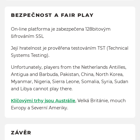
BEZPEČNOST A FAIR PLAY
On-line platforma je zabezpečena 128bitovým
šifrováním SSL
Její hratelnost je prověřena testováním TST (Technical
Systems Testing).
Unfortunately, players from the Netherlands Antilles,
Antigua and Barbuda, Pakistan, China, North Korea,
Myanmar, Nigeria, Sierra Leone, Somalia, Syria, Sudan
and Libya cannot play there.
Klíčovými trhy jsou Austrálie
, Velká Británie, mouch
Evropy a Severní Ameriky.
ZÁVĚR