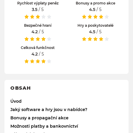
Rychlost výplaty peněz
Bonusy a promo akce
3.5
/ 5
4.5
/ 5
Bezpečné hraní
Hry a poskytovatelé
4.2
/ 5
4.5
/ 5
Celková funkčnost
4.2
/ 5
OBSAH
Úvod
Jaký software a hry jsou v nabídce?
Bonusy a propagační akce
Možnosti platby a bankovnictví