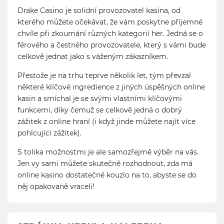
Drake Casino je solidní provozovatel kasina, od
kterého můžete očekávat, že vám poskytne příjemné
chvíle při zkoumání různých kategorií her. Jedná se o
férového a čestného provozovatele, který s vámi bude
celkově jednat jako s váženým zákazníkem.
Přestože je na trhu teprve několik let, tým převzal
některé klíčové ingredience z jiných úspěšných online
kasin a smíchal je se svými vlastními klíčovými
funkcemi, díky čemuž se celkově jedná o dobrý
zážitek z online hraní (i když jinde můžete najít více
pohlcující zážitek).
S tolika možnostmi je ale samozřejmě výběr na vás.
Jen vy sami můžete skutečně rozhodnout, zda má
online kasino dostatečné kouzlo na to, abyste se do
něj opakovaně vraceli!