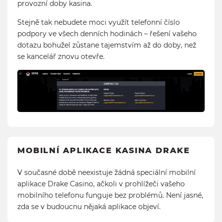
provozní doby kasina.
Stejně tak nebudete moci využít telefonní číslo
podpory ve všech denních hodinách – řešení vašeho
dotazu bohužel zůstane tajemstvím až do doby, než
se kancelář znovu otevře.
MOBILNÍ APLIKACE KASINA DRAKE
V současné době neexistuje žádná speciální mobilní
aplikace Drake Casino, ačkoli v prohlížeči vašeho
mobilního telefonu funguje bez problémů. Není jasné,
zda se v budoucnu nějaká aplikace objeví.