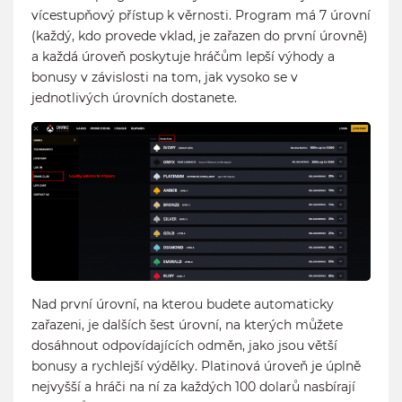
vícestupňový přístup k věrnosti. Program má 7 úrovní
(každý, kdo provede vklad, je zařazen do první úrovně)
a každá úroveň poskytuje hráčům lepší výhody a
bonusy v závislosti na tom, jak vysoko se v
jednotlivých úrovních dostanete.
Nad první úrovní, na kterou budete automaticky
zařazeni, je dalších šest úrovní, na kterých můžete
dosáhnout odpovídajících odměn, jako jsou větší
bonusy a rychlejší výdělky. Platinová úroveň je úplně
nejvyšší a hráči na ní za každých 100 dolarů nasbírají