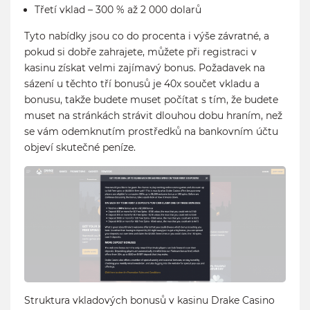
Třetí vklad – 300 % až 2 000 dolarů
Tyto nabídky jsou co do procenta i výše závratné, a
pokud si dobře zahrajete, můžete při registraci v
kasinu získat velmi zajímavý bonus. Požadavek na
sázení u těchto tří bonusů je 40x součet vkladu a
bonusu, takže budete muset počítat s tím, že budete
muset na stránkách strávit dlouhou dobu hraním, než
se vám odemknutím prostředků na bankovním účtu
objeví skutečné peníze.
Struktura vkladových bonusů v kasinu Drake Casino