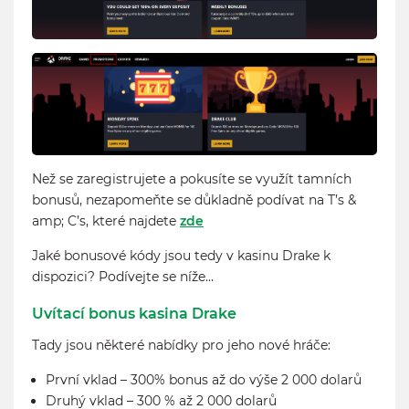
Než se zaregistrujete a pokusíte se využít tamních
bonusů, nezapomeňte se důkladně podívat na T’s &
amp; C’s, které najdete
zde
Jaké bonusové kódy jsou tedy v kasinu Drake k
dispozici? Podívejte se níže…
Uvítací bonus kasina Drake
Tady jsou některé nabídky pro jeho nové hráče:
První vklad – 300% bonus až do výše 2 000 dolarů
Druhý vklad – 300 % až 2 000 dolarů