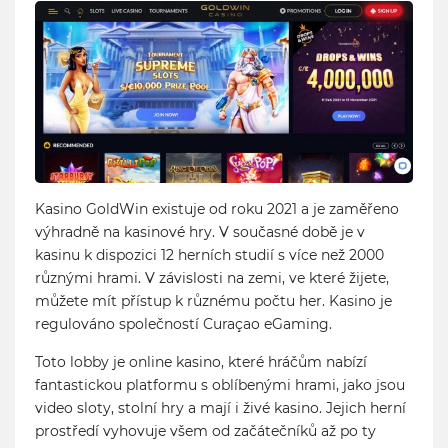
Kasino GoldWin existuje od roku 2021 a je zaměřeno
výhradně na kasinové hry. V současné době je v
kasinu k dispozici 12 herních studií s více než 2000
různými hrami. V závislosti na zemi, ve které žijete,
můžete mít přístup k různému počtu her. Kasino je
regulováno společností Curaçao eGaming.
Toto lobby je online kasino, které hráčům nabízí
fantastickou platformu s oblíbenými hrami, jako jsou
video sloty, stolní hry a mají i živé kasino. Jejich herní
prostředí vyhovuje všem od začátečníků až po ty