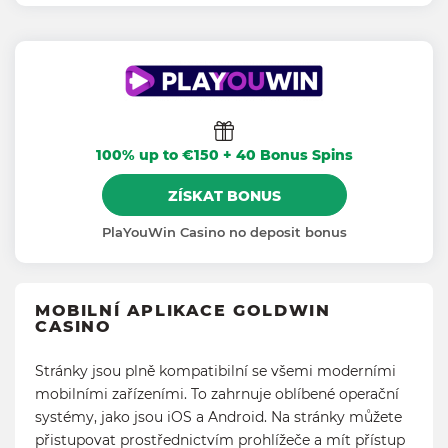
100% up to €150 + 40 Bonus Spins
ZÍSKAT BONUS
PlaYouWin Casino no deposit bonus
MOBILNÍ APLIKACE GOLDWIN
CASINO
Stránky jsou plně kompatibilní se všemi moderními
mobilními zařízeními. To zahrnuje oblíbené operační
systémy, jako jsou iOS a Android. Na stránky můžete
přistupovat prostřednictvím prohlížeče a mít přístup