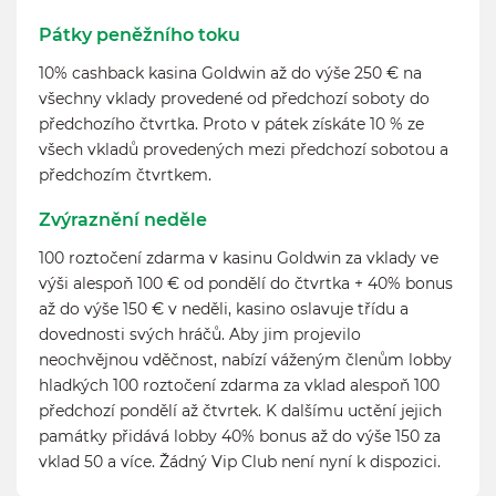
Pátky peněžního toku
10% cashback kasina Goldwin až do výše 250 € na
všechny vklady provedené od předchozí soboty do
předchozího čtvrtka. Proto v pátek získáte 10 % ze
všech vkladů provedených mezi předchozí sobotou a
předchozím čtvrtkem.
Zvýraznění neděle
100 roztočení zdarma v kasinu Goldwin za vklady ve
výši alespoň 100 € od pondělí do čtvrtka + 40% bonus
až do výše 150 € v neděli, kasino oslavuje třídu a
dovednosti svých hráčů. Aby jim projevilo
neochvějnou vděčnost, nabízí váženým členům lobby
hladkých 100 roztočení zdarma za vklad alespoň 100
předchozí pondělí až čtvrtek. K dalšímu uctění jejich
památky přidává lobby 40% bonus až do výše 150 za
vklad 50 a více. Žádný Vip Club není nyní k dispozici.