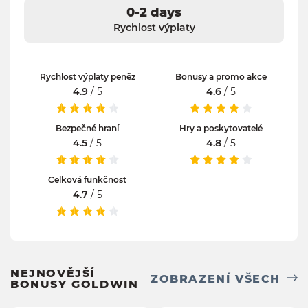
0-2 days
Rychlost výplaty
Rychlost výplaty peněz
Bonusy a promo akce
4.9
/ 5
4.6
/ 5
Bezpečné hraní
Hry a poskytovatelé
4.5
/ 5
4.8
/ 5
Celková funkčnost
4.7
/ 5
NEJNOVĚJŠÍ
ZOBRAZENÍ VŠECH
BONUSY GOLDWIN