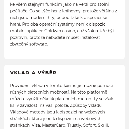
ke všem stejným funkcím jako na verzi pro stolní
počítače. Co se týče her z knihovny, protože většina z
nich jsou moderní hry, budou také k dispozici ke
hraní. Pro oba operační systémy není k dispozici
mobilní aplikace Goldwin casino, což však může být
pozitivní, protože nebudete muset instalovat
zbytečný software.
VKLAD A VÝBĚR
Provedení vkladu v tomto kasinu je možné pomocí
různých platebních možností. Na této platformě
můžete využít několik platebních metod. Ty se však
liší v závislosti na vaší poloze. Způsoby vkladu:
Vkladové metody jsou k dispozici na webových
stránkách, které jsou k dispozici na webových
stránkách: Visa, MasterCard, Trustly, Sofort, Skrill,