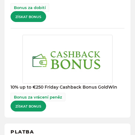
Bonus za dobití
ZÍSKAT BONUS
10% up to €250 Friday Cashback Bonus GoldWin
Bonus za vrácení peněz
ZÍSKAT BONUS
PLATBA