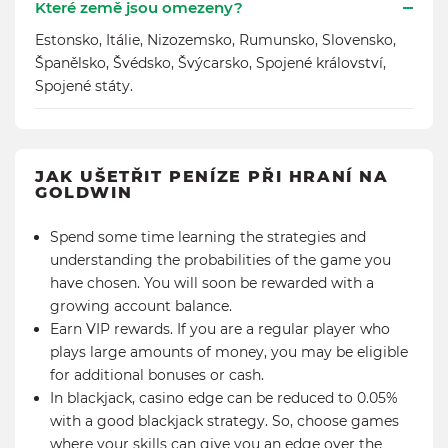
Které země jsou omezeny?
Estonsko, Itálie, Nizozemsko, Rumunsko, Slovensko,
Španělsko, Švédsko, Švýcarsko, Spojené království,
Spojené státy.
JAK UŠETŘIT PENÍZE PŘI HRANÍ NA
GOLDWIN
Spend some time learning the strategies and
understanding the probabilities of the game you
have chosen. You will soon be rewarded with a
growing account balance.
Earn VIP rewards. If you are a regular player who
plays large amounts of money, you may be eligible
for additional bonuses or cash.
In blackjack, casino edge can be reduced to 0.05%
with a good blackjack strategy. So, choose games
where your skills can give you an edge over the