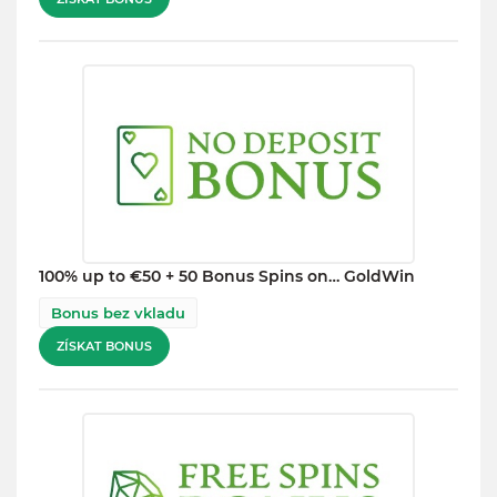
100% up to €50 + 50 Bonus Spins on… GoldWin
Bonus bez vkladu
ZÍSKAT BONUS