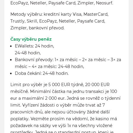
EcoPayz, Neteller, Paysafe Card, Zimpler, Neosurf.
Metody výběru: kreditní karty Visa, MasterCard,
Trustly, Skrill, EcoPayz, Neteller, Paysafe Card,
Zimpler, bankovní převod.
Časy výběru peněz
EWallets: 24 hodin,
24-48 hodin,
Bankovní převody: 1× za měsíc – 2× za měsíc – 3× za
měsíc – 4× za měsíc: 24-48 hodin,
Doba čekání: 24-48 hodin.
Limit pro výběr je 5 000 EUR týdně, 20 000 EUR
měsíčně. Minimální částka na jednu transakci je 100
eur a maximální 2 000 eur. Jedná se rovněž o týdenní
limit. Vyřízení žádosti o výběr může trvat až 7
pracovních dnů, ale nejsou účtovány žádné další
poplatky. Vezměte prosím na vědomí, že kasino má
požadavek na sázky ve výši 1x na všechny vložené
prostředky. Jedná se o standardní postup, který je