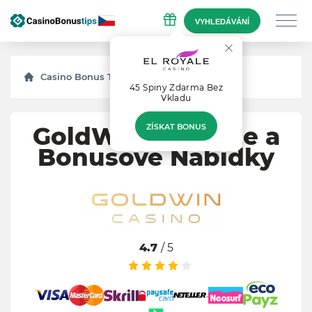
VYHLEDÁVÁNÍ
Casino Bonus Tips
Recenze
GoldWin
45 Spiny Zdarma Bеz
Vklаdu
ZÍSKAT BONUS
GoldWin Recenze a
Bonusové Nabídky
4.7
/ 5