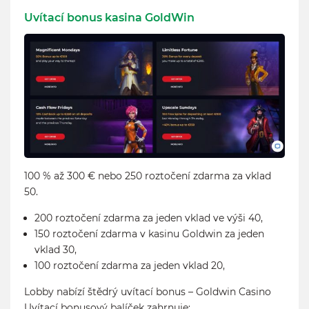
Uvítací bonus kasina GoldWin
100 % až 300 € nebo 250 roztočení zdarma za vklad
50.
200 roztočení zdarma za jeden vklad ve výši 40,
150 roztočení zdarma v kasinu Goldwin za jeden
vklad 30,
100 roztočení zdarma za jeden vklad 20,
Lobby nabízí štědrý uvítací bonus – Goldwin Casino
Uvítací bonusový balíček zahrnuje: