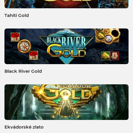
Tahiti Gold
Black River Gold
Ekvádorské zlato