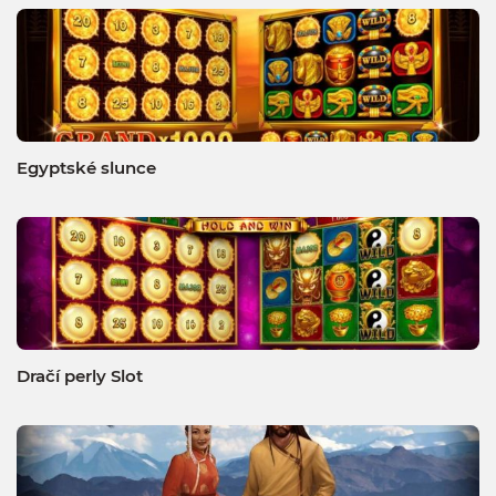
RPT
From:
To:
Top / Maximální výhra
Egyptské slunce
From:
To:
Dračí perly Slot