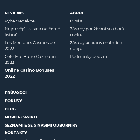
REVIEWS
ABOUT
Výběr redakce
O nás
Nejnovější kasina na černé
Zásady používání souborů
listině
cookie
Les Meilleurs Casinos de
Zásady ochrany osobních
2022
údajů
Cele Mai Bune Cazinouri
Podmínky použití
2022
Online Casino Bonuses
2022
PRŮVODCI
BONUSY
BLOG
MOBILE CASINO
SEZNAMTE SE S NAŠIMI ODBORNÍKY
KONTAKTY