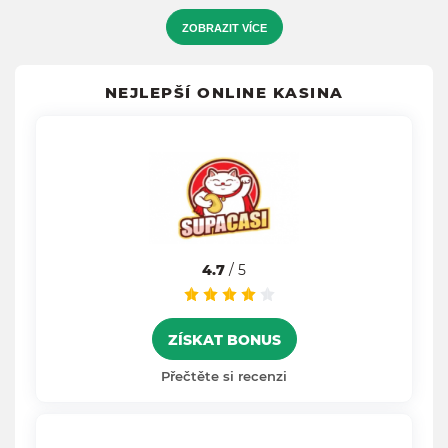
ZOBRAZIT VÍCE
NEJLEPŠÍ ONLINE KASINA
4.7
/ 5
ZÍSKAT BONUS
Přečtěte si recenzi