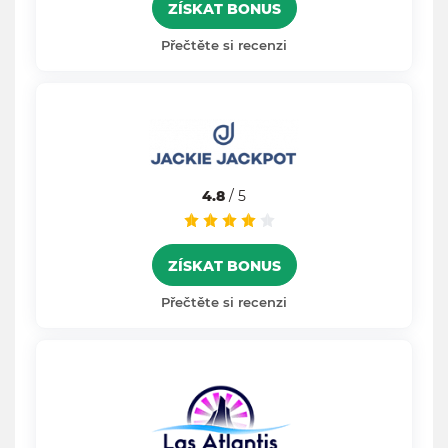
ZÍSKAT BONUS
Přečtěte si recenzi
4.8
/ 5
ZÍSKAT BONUS
Přečtěte si recenzi