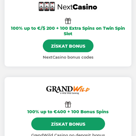
100% up to €/$ 200 + 100 Extra Spins on Twin Spin
Slot
ZÍSKAT BONUS
NextCasino bonus codes
100% up to €400 + 100 Bonus Spins
ZÍSKAT BONUS
GrandWild Casino no deposit bonus