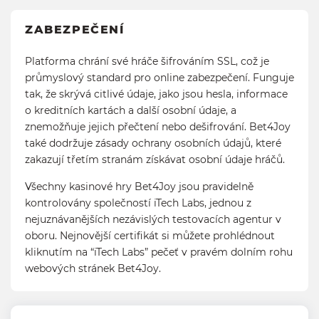
ZABEZPEČENÍ
Platforma chrání své hráče šifrováním SSL, což je
průmyslový standard pro online zabezpečení. Funguje
tak, že skrývá citlivé údaje, jako jsou hesla, informace
o kreditních kartách a další osobní údaje, a
znemožňuje jejich přečtení nebo dešifrování. Bet4Joy
také dodržuje zásady ochrany osobních údajů, které
zakazují třetím stranám získávat osobní údaje hráčů.
Všechny kasinové hry Bet4Joy jsou pravidelně
kontrolovány společností iTech Labs, jednou z
nejuznávanějších nezávislých testovacích agentur v
oboru. Nejnovější certifikát si můžete prohlédnout
kliknutím na “iTech Labs” pečeť v pravém dolním rohu
webových stránek Bet4Joy.