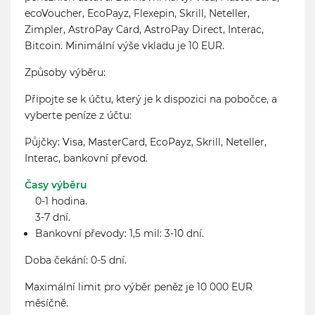
ecoVoucher, EcoPayz, Flexepin, Skrill, Neteller,
Zimpler, AstroPay Card, AstroPay Direct, Interac,
Bitcoin. Minimální výše vkladu je 10 EUR.
Způsoby výběru:
Připojte se k účtu, který je k dispozici na pobočce, a
vyberte peníze z účtu:
Půjčky: Visa, MasterCard, EcoPayz, Skrill, Neteller,
Interac, bankovní převod.
Časy výběru
0-1 hodina.
3-7 dní.
Bankovní převody: 1,5 mil: 3-10 dní.
Doba čekání: 0-5 dní.
Maximální limit pro výběr peněz je 10 000 EUR
měsíčně.