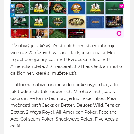
Působivý je také výběr stolních her, který zahrnuje
více než 20 různých variant blackjacku a další. Mezi
nejoblíbenější hry patří VIP Evropská ruleta, VIP
Americká ruleta, 3D Baccarat, 3D BlackJack a mnoho
dalších her, které si můžete užít.
Platforma nabízí mnoho video pokerových her, a to
jak tradičních, tak moderních. Mnohé z nich jsou k
dispozici ve formátech pro jednu i více rukou. Mezi
možnosti patří Jacks or Better, Deuces Wild, Tens or
Better, 2 Ways Royal, All-American Poker, Face the
Ace, Coliseum Poker, Shockwave Poker, Five Aces a
další.