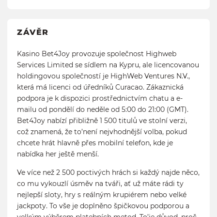
ZÁVĚR
Kasino Bet4Joy provozuje společnost Highweb
Services Limited se sídlem na Kypru, ale licencovanou
holdingovou společností je HighWeb Ventures N.V.,
která má licenci od úředníků Curacao. Zákaznická
podpora je k dispozici prostřednictvím chatu a e-
mailu od pondělí do neděle od 5:00 do 21:00 (GMT).
Bet4Joy nabízí přibližně 1 500 titulů ve stolní verzi,
což znamená, že to’není nejvhodnější volba, pokud
chcete hrát hlavně přes mobilní telefon, kde je
nabídka her ještě menší.
Ve více než 2 500 poctivých hrách si každý najde něco,
co mu vykouzlí úsměv na tváři, ať už máte rádi ty
nejlepší sloty, hry s reálným krupiérem nebo velké
jackpoty. To vše je doplněno špičkovou podporou a
velkým výběrem platebních metod. To’je důvod, proč