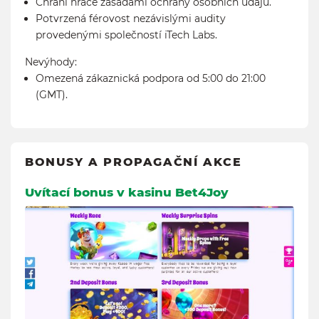
Chrání hráče zásadami ochrany osobních údajů.
Potvrzená férovost nezávislými audity
provedenými společností iTech Labs.
Nevýhody:
Omezená zákaznická podpora od 5:00 do 21:00
(GMT).
BONUSY A PROPAGAČNÍ AKCE
Uvítací bonus v kasinu Bet4Joy