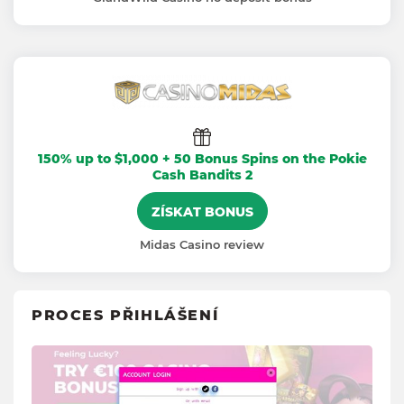
150% up to $1,000 + 50 Bonus Spins on the Pokie
Cash Bandits 2
ZÍSKAT BONUS
Midas Casino review
PROCES PŘIHLÁŠENÍ