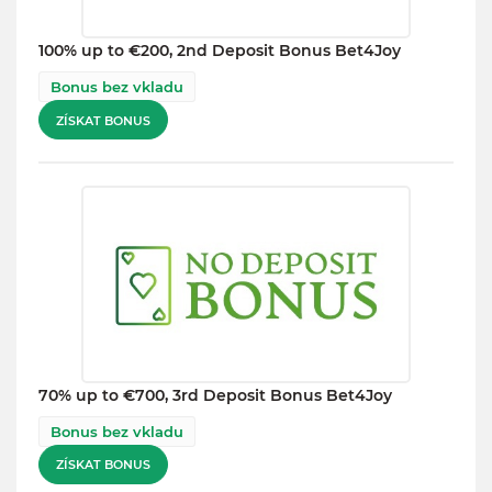
100% up to €200, 2nd Deposit Bonus Bet4Joy
Bonus bez vkladu
ZÍSKAT BONUS
70% up to €700, 3rd Deposit Bonus Bet4Joy
Bonus bez vkladu
ZÍSKAT BONUS