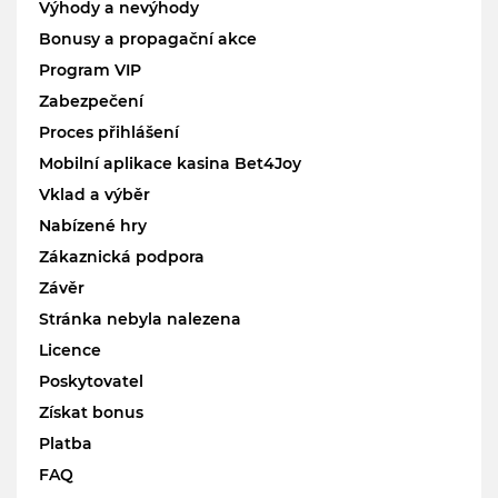
Výhody a nevýhody
Bonusy a propagační akce
Program VIP
Zabezpečení
Proces přihlášení
Mobilní aplikace kasina Bet4Joy
Vklad a výběr
Nabízené hry
Zákaznická podpora
Závěr
Stránka nebyla nalezena
Licence
Poskytovatel
Získat bonus
Platba
FAQ