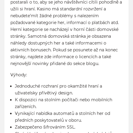
postarali o to, aby se jeho návštěvníci cítili pohodlně a
užili si hraní. Kasino má standardní rozvržení a
nebudete’mít žádné problémy s nalezením
požadované kategorie her, informací o platbách atd.
Herní kategorie se nacházejí v horní části domovské
stránky. Samotná domovská stránka je obsazena
náhledy dostupných her a také informacemi o
aktivních bonusech. Pokud se posunete až na konec
stránky, najdete zde informace o licencích a také
nejnovější novinky přidané do sekce blogu.
Výhody:
Jednoduché rozhraní pro okamžité hraní a
uživatelsky přívětivý design.
K dispozici na stolním počítači nebo mobilních
zařízeních.
Vynikající nabídka automatů a stolních her od
předních poskytovatelů v oboru.
Zabezpečeno šifrováním SSL.