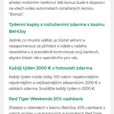
a/nebo mobilním telefonu! Váš bonus bude k dispozici
na všech video automatech označených ikonou
“Bonus”.
Týdenní kapky s roztočeními zdarma v kasinu
Bet4Joy
Jediné, co musíte udělat, je zůstat aktivní a
nezapomenout se přihlásit k odběru našeho
newsletteru a pravidelně kontrolovat svůj bankroll,
abyste získali něco speciálního pro vás.
Každý týden 2000 € v hotovosti zdarma
Každý týden rozdá lobby 100 našim nejaktivnějším,
nejvěrnějším a nejšťastnějším zákazníkům 2000 € v
sázkách zdarma. Soutěžte každý týden o 2000 €.
Red Tiger Weekends 20% cashback
Získejte o víkendech v kasinu Bet4Joy 20% cashback z
vašich proher v jackpotových automatech Red Tiger.