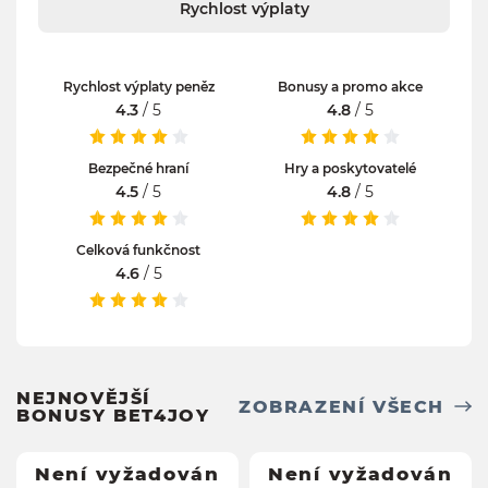
Rychlost výplaty
Rychlost výplaty peněz
Bonusy a promo akce
4.3
/ 5
4.8
/ 5
Bezpečné hraní
Hry a poskytovatelé
4.5
/ 5
4.8
/ 5
Celková funkčnost
4.6
/ 5
NEJNOVĚJŠÍ
ZOBRAZENÍ VŠECH
BONUSY BET4JOY
Není vyžadován
Není vyžadován
Není vyžadován
Není vyžadován