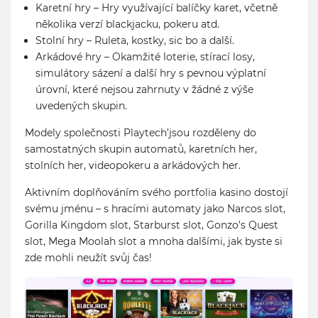
Karetní hry – Hry využívající balíčky karet, včetně
několika verzí blackjacku, pokeru atd.
Stolní hry – Ruleta, kostky, sic bo a další.
Arkádové hry – Okamžité loterie, stírací losy,
simulátory sázení a další hry s pevnou výplatní
úrovní, které nejsou zahrnuty v žádné z výše
uvedených skupin.
Modely společnosti Playtech’jsou rozděleny do
samostatných skupin automatů, karetních her,
stolních her, videopokeru a arkádových her.
Aktivním doplňováním svého portfolia kasino dostojí
svému jménu – s hracími automaty jako Narcos slot,
Gorilla Kingdom slot, Starburst slot, Gonzo’s Quest
slot, Mega Moolah slot a mnoha dalšími, jak byste si
zde mohli neužít svůj čas!