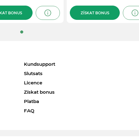
SKAT BONUS
ZÍSKAT BONUS
ZÍSKAT BONUS
ZÍSKAT BONUS
Kundsupport
Slutsats
Licence
Získat bonus
Platba
FAQ