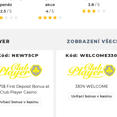
peněz
akce
3.8
/ 5
2.5
/ 5
4
/ 5
YER
ZOBRAZENÍ VŠEC
Kód:
NEW75CP
NEW75CP
Kód:
Kód:
WELCOME330
WELCOME33
Kód
75$ First Deposit Bonus at
330% WELCOME
Club Player Casino
Uvítací bonus v kasinu
Typ bo
Minimální
No
Zpeněžit
vklad
75$ First Deposit Bonus at
330% WELCOME
 bonus v
Club Player Casino
Typ bonusu
Uvítací bonus v kasinu
vítací bonus v kasinu
Zpeněžitelné