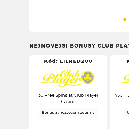
NEJNOVĚJŠÍ BONUSY CLUB PLA
Kód:
LILRED200
LILRED200
Kód:
30 Free Spins at Club Player
450 + 
Casino
Bonus za roztočení
Typ bonusu
$30
zdarma
30 Free Spins at Club Player
450 + 
No
Casino
Zpeněžitelné
Uvítací
kasinu
Bonus za roztočení zdarma
U
No