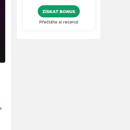
ZÍSKAT BONUS
Přečtěte si recenzi
í
a