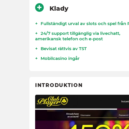
Klady
Fullständigt urval av slots och spel från
24/7 support tillgänglig via livechatt,
amerikansk telefon och e-post
Bevisat rättvis av TST
Mobilcasino ingår
INTRODUKTION