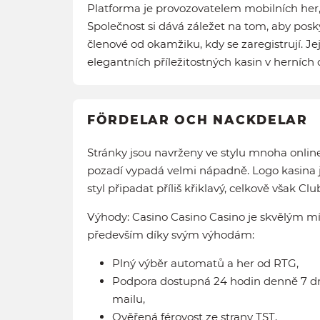
Platforma je provozovatelem mobilních her, je
Společnost si dává záležet na tom, aby poskyt
členové od okamžiku, kdy se zaregistrují. J
elegantních příležitostných kasin v herních
FÖRDELAR OCH NACKDELAR
Stránky jsou navrženy ve stylu mnoha onlin
pozadí vypadá velmi nápadně. Logo kasina
styl připadat příliš křiklavý, celkově však
Výhody: Casino Casino Casino je skvělým mís
především díky svým výhodám:
Plný výběr automatů a her od RTG,
Podpora dostupná 24 hodin denně 7 dní
mailu,
Ověřená férovost ze strany TST,