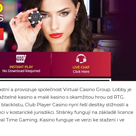
lastní a provozuje společnost Virtual Casino Group. Lobby je
stažitelné kasino a malé kasino s okamžitou hrou od RTG.
lacklistu, Club Player Casino nyní řeší desítky stížností a
ci v kostarické jurisdikci. Stránky fungují na základě licence
eal Time Gaming. Kasino funguje ve verzi ke stažení i ve