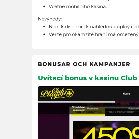
Včetně mobilního kasina.
Nevýhody:
Není k dispozici k nahlédnutí úplný certi
Verze pro okamžité hraní má omezený 
BONUSAR OCH KAMPANJER
Uvítací bonus v kasinu Club