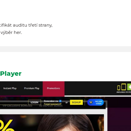
fikát auditu třetí strany,
výběr her.
 Player