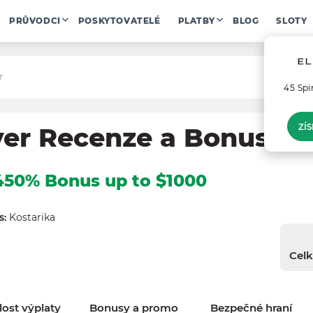
PRŮVODCI
POSKYTOVATELÉ
PLATBY
BLOG
SLOTY
r
45 Sp
ZÍ
yer Recenze a Bonusov
450% Bonus up to $1000
s:
Kostarika
Celk
ost výplaty
Bonusy a promo
Bezpečné hraní