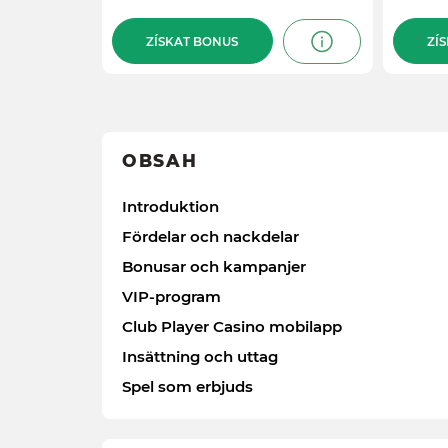
ZÍSKAT BONUS
ZÍSKAT BONUS
ZÍ
OBSAH
Introduktion
Fördelar och nackdelar
Bonusar och kampanjer
VIP-program
Club Player Casino mobilapp
Insättning och uttag
Spel som erbjuds