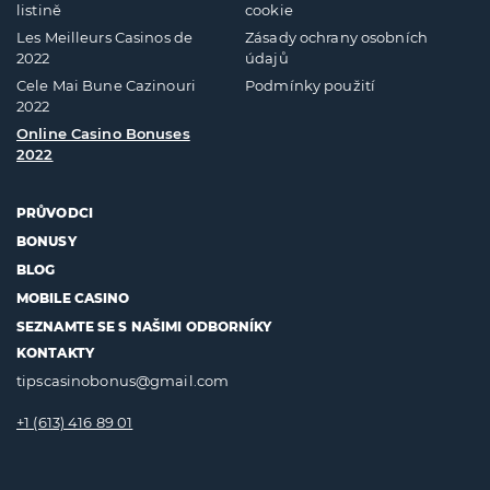
listině
cookie
Les Meilleurs Casinos de
Zásady ochrany osobních
2022
údajů
Cele Mai Bune Cazinouri
Podmínky použití
2022
Online Casino Bonuses
2022
PRŮVODCI
BONUSY
BLOG
MOBILE CASINO
SEZNAMTE SE S NAŠIMI ODBORNÍKY
KONTAKTY
tipscasinobonus@gmail.com
+1 (613) 416 89 01