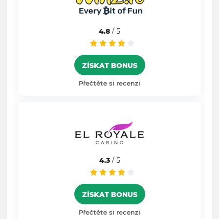
4.8
/ 5
ZÍSKAT BONUS
Přečtěte si recenzi
4.3
/ 5
ZÍSKAT BONUS
Přečtěte si recenzi