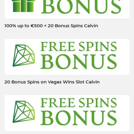
100% up to €500 + 20 Bonus Spins Calvin
20 Bonus Spins on Vegas Wins Slot Calvin