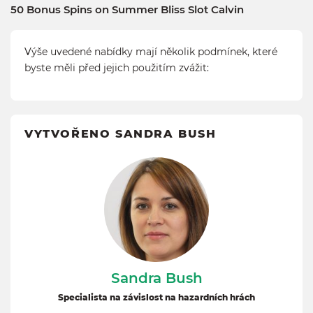
50 Bonus Spins on Summer Bliss Slot Calvin
Výše uvedené nabídky mají několik podmínek, které
byste měli před jejich použitím zvážit:
VYTVOŘENO SANDRA BUSH
Sandra Bush
Specialista na závislost na hazardních hrách