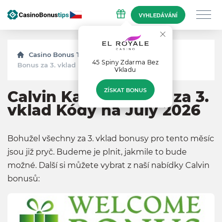
VYHLEDÁVÁNÍ
Casino Bonus Tips
Bonusy
Calvin
45 Spiny Zdarma Bеz
Bonus za 3. vklad
Vklаdu
ZÍSKAT BONUS
Calvin Kasino Bonus za 3.
vklad Kódy na July 2026
Bohužel všechny za 3. vklad bonusy pro tento měsíc
jsou již pryč. Budeme je plnit, jakmile to bude
možné. Další si můžete vybrat z naší nabídky Calvin
bonusů: