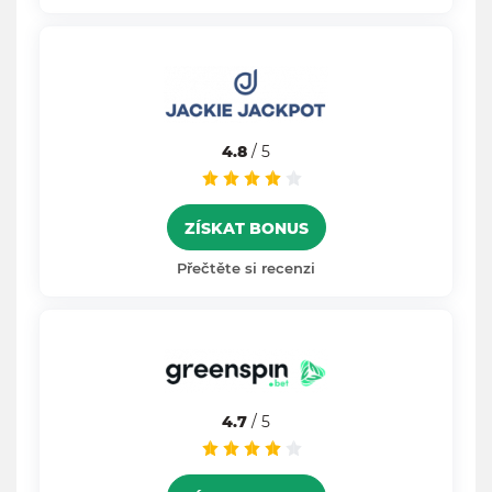
4.8
/ 5
ZÍSKAT BONUS
Přečtěte si recenzi
4.7
/ 5