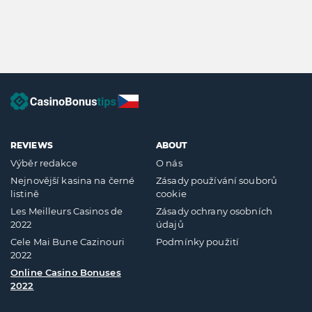
REVIEWS
ABOUT
Výběr redakce
O nás
Nejnovější kasina na černé
Zásady používání souborů
listině
cookie
Les Meilleurs Casinos de
Zásady ochrany osobních
2022
údajů
Cele Mai Bune Cazinouri
Podmínky použití
2022
Online Casino Bonuses
2022