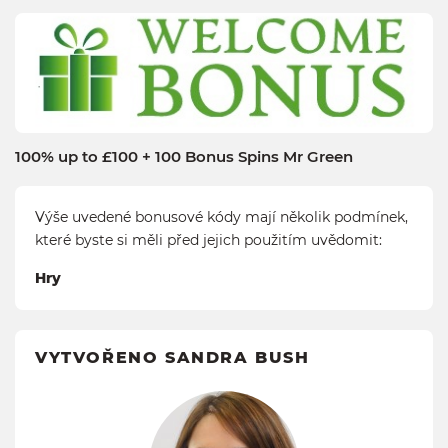
100% up to £100 + 100 Bonus Spins Mr Green
Výše uvedené bonusové kódy mají několik podmínek,
které byste si měli před jejich použitím uvědomit:
Hry
VYTVOŘENO SANDRA BUSH