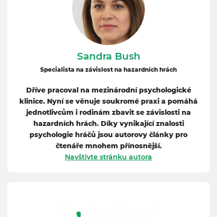
Sandra Bush
Specialista na závislost na hazardních hrách
Dříve pracoval na mezinárodní psychologické
klinice. Nyní se věnuje soukromé praxi a pomáhá
jednotlivcům i rodinám zbavit se závislosti na
hazardních hrách. Díky vynikající znalosti
psychologie hráčů jsou autorovy články pro
čtenáře mnohem přínosnější.
Navštivte stránku autora