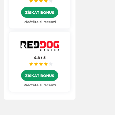
ZÍSKAT BONUS
Přečtěte si recenzi
4.8
/ 5
ZÍSKAT BONUS
Přečtěte si recenzi