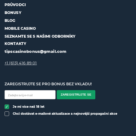
PRŮVODCI
BONUSY
BLOG
MOBILE CASINO
SEZNAMTE SE S NAŠIMI ODBORNÍKY
KONTAKTY
tipscasinobonus@gmail.com
+1 (613) 416 89 01
ZAREGISTRUJTE SE PRO BONUS BEZ VKLADU!
ZAREGISTRUJTE SE
Je mi více než 18 let
Chci dostávat e-mailové aktualizace a nejnovější propagační akce