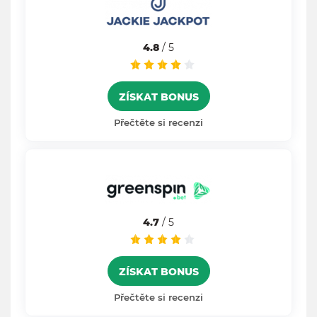
4.8
/ 5
ZÍSKAT BONUS
Přečtěte si recenzi
4.7
/ 5
ZÍSKAT BONUS
Přečtěte si recenzi