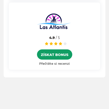
4.9
/ 5
ZÍSKAT BONUS
Přečtěte si recenzi