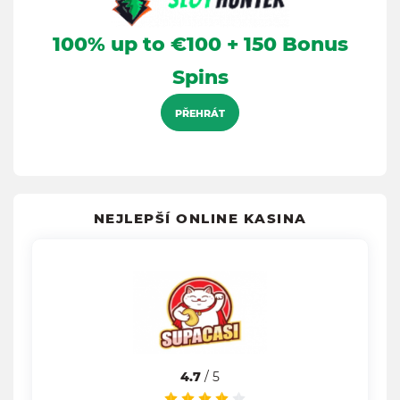
100% up to €100 + 150 Bonus
Spins
PŘEHRÁT
NEJLEPŠÍ ONLINE KASINA
4.7
/ 5