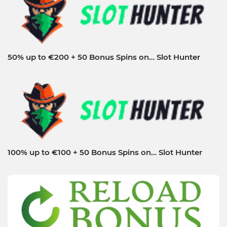
50% up to €200 + 50 Bonus Spins on… Slot Hunter
100% up to €100 + 50 Bonus Spins on… Slot Hunter