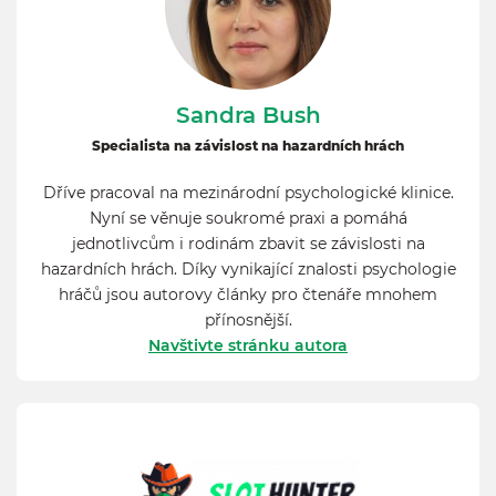
Sandra Bush
Specialista na závislost na hazardních hrách
Dříve pracoval na mezinárodní psychologické klinice.
Nyní se věnuje soukromé praxi a pomáhá
jednotlivcům i rodinám zbavit se závislosti na
hazardních hrách. Díky vynikající znalosti psychologie
hráčů jsou autorovy články pro čtenáře mnohem
přínosnější.
Navštivte stránku autora