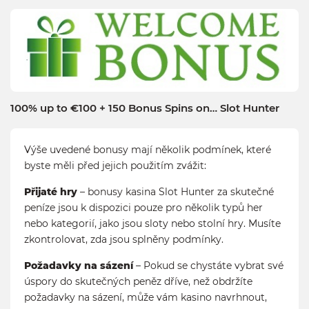
100% up to €100 + 150 Bonus Spins on… Slot Hunter
Výše uvedené bonusy mají několik podmínek, které
byste měli před jejich použitím zvážit:
Přijaté hry
– bonusy kasina Slot Hunter za skutečné
peníze jsou k dispozici pouze pro několik typů her
nebo kategorií, jako jsou sloty nebo stolní hry. Musíte
zkontrolovat, zda jsou splněny podmínky.
Požadavky na sázení
– Pokud se chystáte vybrat své
úspory do skutečných peněz dříve, než obdržíte
požadavky na sázení, může vám kasino navrhnout,