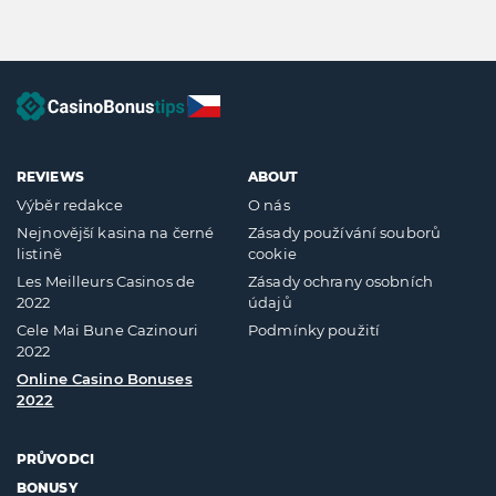
REVIEWS
ABOUT
Výběr redakce
O nás
Nejnovější kasina na černé
Zásady používání souborů
listině
cookie
Les Meilleurs Casinos de
Zásady ochrany osobních
2022
údajů
Cele Mai Bune Cazinouri
Podmínky použití
2022
Online Casino Bonuses
2022
PRŮVODCI
BONUSY