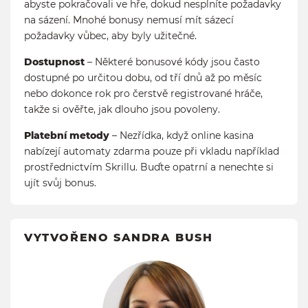
abyste pokračovali ve hře, dokud nesplníte požadavky
na sázení. Mnohé bonusy nemusí mít sázecí
požadavky vůbec, aby byly užitečné.
Dostupnost
– Některé bonusové kódy jsou často
dostupné po určitou dobu, od tří dnů až po měsíc
nebo dokonce rok pro čerstvě registrované hráče,
takže si ověřte, jak dlouho jsou povoleny.
Platební metody
– Nezřídka, když online kasina
nabízejí automaty zdarma pouze při vkladu například
prostřednictvím Skrillu. Buďte opatrní a nenechte si
ujít svůj bonus.
VYTVOŘENO SANDRA BUSH