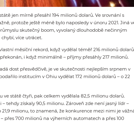
státě jen mírně přesáhl 194 milionů dolarů. Ve srovnání s
žně, protože ještě méně bylo naposledy v únoru 2021. Jiná v
m průmyslu skutečný boom, vyvolaný dlouhodobě nečinným
hybí, více utrácet.
lastní měsíční rekord, když vydělal téměř 216 milionů dolarů
překonán, i když minimálně – příjmy přesáhly 217 milionů.
adá dost přesvědčivě, je ve skutečnosti nejlepším srpnem v
 podařilo institucím v Ohiu vydělat 172 milionů dolarů – o 22
 ve státě čtyři, pak celkem vydělala 82,5 milionu dolarů.
tehdy získaly 90,5 milionu. Zároveň zde není jasný lídr –
o 21,9 milionu, to znamená, že konkurence mezi nimi je vážná
– přes 700 milionů na výherních automatech a přes 100