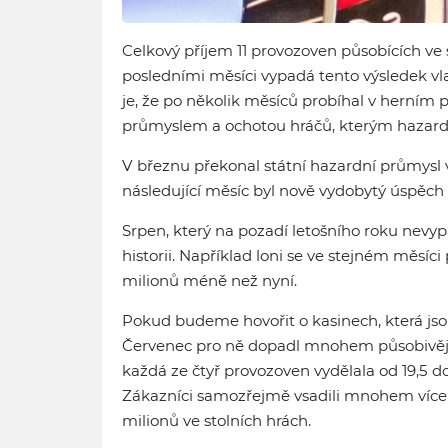
Celkový příjem 11 provozoven působících ve 
posledními měsíci vypadá tento výsledek vla
je, že po několik měsíců probíhal v herní
průmyslem a ochotou hráčů, kterým hazard c
V březnu překonal státní hazardní průmysl v
následující měsíc byl nově vydobytý úspěch 
Srpen, který na pozadí letošního roku nevyp
historii. Například loni se ve stejném měsíci
milionů méně než nyní.
Pokud budeme hovořit o kasinech, která jsou
Červenec pro ně dopadl mnohem působivěji – 
každá ze čtyř provozoven vydělala od 19,5 d
Zákazníci samozřejmě vsadili mnohem více 
milionů ve stolních hrách.