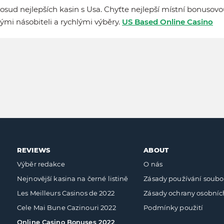
osud nejlepších kasin s Usa. Chyťte nejlepší místní bonusov
mi násobiteli a rychlými výběry.
US Based Online Casino
REVIEWS
ABOUT
Výběr redakce
O nás
Nejnovější kasina na černé listině
Zásady používání soubo
Les Meilleurs Casinos de 2022
Zásady ochrany osobníc
Cele Mai Bune Cazinouri 2022
Podmínky použití
Online Casino Bonuses 2022