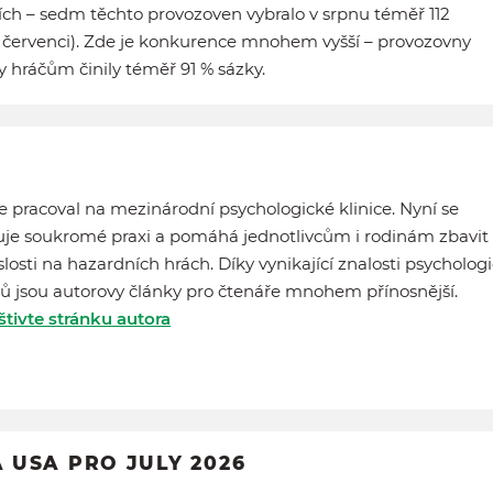
tích – sedm těchto provozoven vybralo v srpnu téměř 112
v červenci). Zde je konkurence mnohem vyšší – provozovny
ty hráčům činily téměř 91 % sázky.
e pracoval na mezinárodní psychologické klinice. Nyní se
je soukromé praxi a pomáhá jednotlivcům i rodinám zbavit
slosti na hazardních hrách. Díky vynikající znalosti psycholog
ů jsou autorovy články pro čtenáře mnohem přínosnější.
tivte stránku autora
 USA PRO JULY 2026