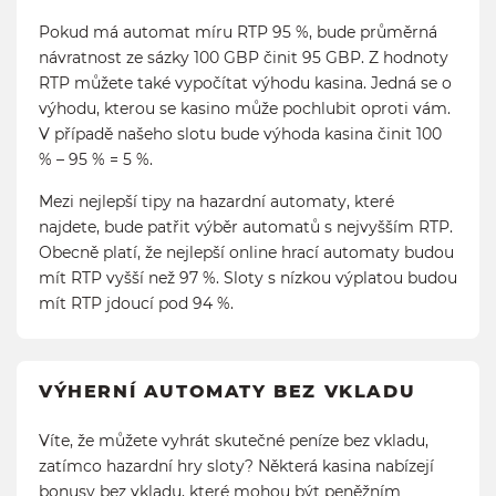
Pokud má automat míru RTP 95 %, bude průměrná
návratnost ze sázky 100 GBP činit 95 GBP. Z hodnoty
RTP můžete také vypočítat výhodu kasina. Jedná se o
výhodu, kterou se kasino může pochlubit oproti vám.
V případě našeho slotu bude výhoda kasina činit 100
% – 95 % = 5 %.
Mezi nejlepší tipy na hazardní automaty, které
najdete, bude patřit výběr automatů s nejvyšším RTP.
Obecně platí, že nejlepší online hrací automaty budou
mít RTP vyšší než 97 %. Sloty s nízkou výplatou budou
mít RTP jdoucí pod 94 %.
VÝHERNÍ AUTOMATY BEZ VKLADU
Víte, že můžete vyhrát skutečné peníze bez vkladu,
zatímco hazardní hry sloty? Některá kasina nabízejí
bonusy bez vkladu, které mohou být peněžním