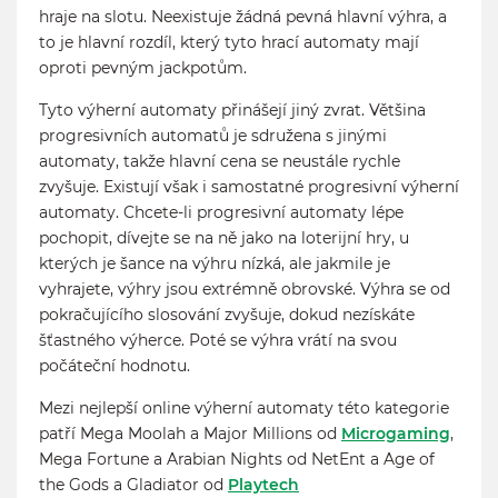
hraje na slotu. Neexistuje žádná pevná hlavní výhra, a
to je hlavní rozdíl, který tyto hrací automaty mají
oproti pevným jackpotům.
Tyto výherní automaty přinášejí jiný zvrat. Většina
progresivních automatů je sdružena s jinými
automaty, takže hlavní cena se neustále rychle
zvyšuje. Existují však i samostatné progresivní výherní
automaty. Chcete-li progresivní automaty lépe
pochopit, dívejte se na ně jako na loterijní hry, u
kterých je šance na výhru nízká, ale jakmile je
vyhrajete, výhry jsou extrémně obrovské. Výhra se od
pokračujícího slosování zvyšuje, dokud nezískáte
šťastného výherce. Poté se výhra vrátí na svou
počáteční hodnotu.
Mezi nejlepší online výherní automaty této kategorie
patří Mega Moolah a Major Millions od
Microgaming
,
Mega Fortune a Arabian Nights od NetEnt a Age of
the Gods a Gladiator od
Playtech