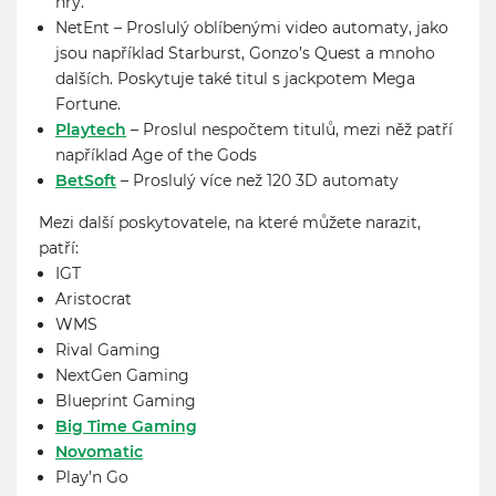
hry.
NetEnt – Proslulý oblíbenými video automaty, jako
jsou například Starburst, Gonzo’s Quest a mnoho
dalších. Poskytuje také titul s jackpotem Mega
Fortune.
Playtech
– Proslul nespočtem titulů, mezi něž patří
například Age of the Gods
BetSoft
– Proslulý více než 120 3D automaty
Mezi další poskytovatele, na které můžete narazit,
patří:
IGT
Aristocrat
WMS
Rival Gaming
NextGen Gaming
Blueprint Gaming
Big Time Gaming
Novomatic
Play’n Go