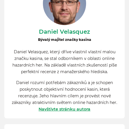
Daniel Velasquez
Bývalý majitel značky kasina
Daniel Velasquez, který dříve vlastnil vlastní malou
značku kasina, se stal odborníkem v oblasti online
hazardních her. Na základě vlastních zkušeností píše
perfektní recenze z manažerského hlediska.
Daniel rozumí potřebám zákazníků a je schopen
poskytnout objektivní hodnocení kasin, která
recenzuje. Jeho hlavním cílem je provést nové
zákazníky atraktivním světem online hazardních her.
Navštivte stránku autora