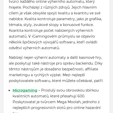
tvůrci každého online výherního automatu, který
hrajete. Pocházejí z různých zdrojů. Jejich hlavním
cílem je však obvykle spojit kvalitu a kvantitu ve své
nabídce. Kvalita kontroluje parametry, jako je grafika,
témata, styly, zvukové stopy a bonusové funkce.
Kvantita kontroluje počet nabízených výherních
automatů. V iGamingovém průmyslu se objevilo
několik špičkových vývojářů softwaru, kteří ovládli
odvětví výherních automatů.
Nabízejí nejen výherní automaty a další kasinové hry,
ale poskytují také nástroje pro správu backendu. Díky
těmto nástrojům je dosaženo bezpečnosti, affiliate
marketingu a rychlých výplat. Mezi nejlepší
poskytovatele softwaru, které můžete očekávat, patří:
Microgaming
– Proslulý svou obrovskou sbírkou
kvalitních automatů, které přesahují 600.
Poskytovatel je tvůrcem Mega Moolah, jednoho z
nejlepších progresivních slotů pro online hazardní