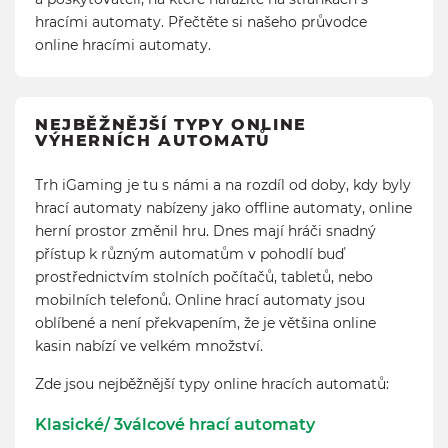
hracími automaty. Přečtěte si našeho průvodce
online hracími automaty.
NEJBĚŽNĚJŠÍ TYPY ONLINE
VÝHERNÍCH AUTOMATŮ
Trh iGaming je tu s námi a na rozdíl od doby, kdy byly
hrací automaty nabízeny jako offline automaty, online
herní prostor změnil hru. Dnes mají hráči snadný
přístup k různým automatům v pohodlí buď
prostřednictvím stolních počítačů, tabletů, nebo
mobilních telefonů. Online hrací automaty jsou
oblíbené a není překvapením, že je většina online
kasin nabízí ve velkém množství.
Zde jsou nejběžnější typy online hracích automatů:
Klasické/ 3válcové hrací automaty