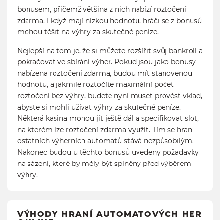
bonusem, přičemž většina z nich nabízí roztočení
zdarma. I když mají nízkou hodnotu, hráči se z bonusů
mohou těšit na výhry za skutečné peníze.
Nejlepší na tom je, že si můžete rozšířit svůj bankroll a
pokračovat ve sbírání výher. Pokud jsou jako bonusy
nabízena roztočení zdarma, budou mít stanovenou
hodnotu, a jakmile roztočíte maximální počet
roztočení bez výhry, budete nyní muset provést vklad,
abyste si mohli užívat výhry za skutečné peníze.
Některá kasina mohou jít ještě dál a specifikovat slot,
na kterém lze roztočení zdarma využít. Tím se hraní
ostatních výherních automatů stává nezpůsobilým.
Nakonec budou u těchto bonusů uvedeny požadavky
na sázení, které by měly být splněny před výběrem
výhry.
VÝHODY HRANÍ AUTOMATOVÝCH HER