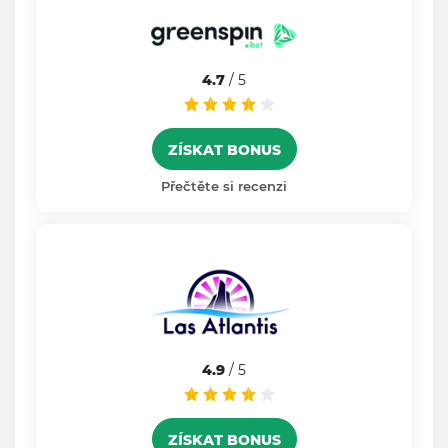
4.7
/ 5
ZÍSKAT BONUS
Přečtěte si recenzi
4.9
/ 5
ZÍSKAT BONUS