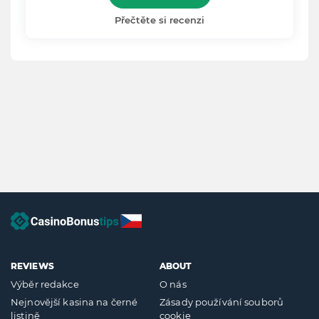
Přečtěte si recenzi
REVIEWS
ABOUT
Výběr redakce
O nás
Nejnovější kasina na černé
Zásady používání souborů
listině
cookie