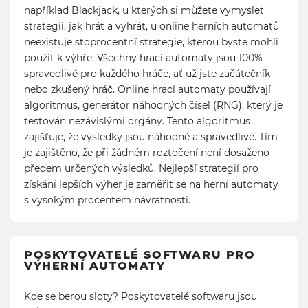
například Blackjack, u kterých si můžete vymyslet
strategii, jak hrát a vyhrát, u online herních automatů
neexistuje stoprocentní strategie, kterou byste mohli
použít k výhře. Všechny hrací automaty jsou 100%
spravedlivé pro každého hráče, ať už jste začátečník
nebo zkušený hráč. Online hrací automaty používají
algoritmus, generátor náhodných čísel (RNG), který je
testován nezávislými orgány. Tento algoritmus
zajišťuje, že výsledky jsou náhodné a spravedlivé. Tím
je zajištěno, že při žádném roztočení není dosaženo
předem určených výsledků. Nejlepší strategií pro
získání lepších výher je zaměřit se na herní automaty
s vysokým procentem návratnosti.
POSKYTOVATELÉ SOFTWARU PRO
VÝHERNÍ AUTOMATY
Kde se berou sloty? Poskytovatelé softwaru jsou