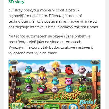
3D sloty
3D sloty poskytují moderní pocit a patří k
nejnovějším nabídkám. Přicházejí s detailní
technologií grafiky s postavami animovanými ve 3D,
což zlepšuje interakci s hráči a celkový zážitek z hraní.
Na těchto automatech se objeví různé příběhy a
prostředí, stejně jako na video automatech.
Výraznými faktory však budou zvukové nastavení,
vylepšené motivy a animace.