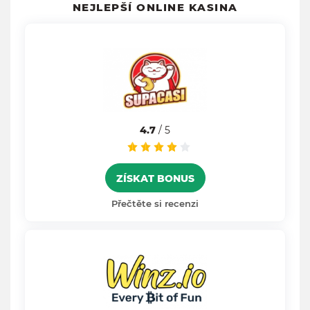
NEJLEPŠÍ ONLINE KASINA
4.7
/ 5
ZÍSKAT BONUS
Přečtěte si recenzi