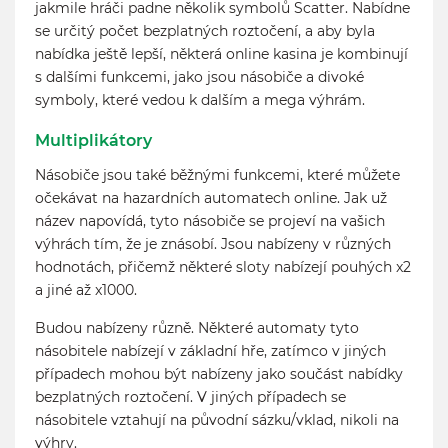
jakmile hráči padne několik symbolů Scatter. Nabídne
se určitý počet bezplatných roztočení, a aby byla
nabídka ještě lepší, některá online kasina je kombinují
s dalšími funkcemi, jako jsou násobiče a divoké
symboly, které vedou k dalším a mega výhrám.
Multiplikátory
Násobiče jsou také běžnými funkcemi, které můžete
očekávat na hazardních automatech online. Jak už
název napovídá, tyto násobiče se projeví na vašich
výhrách tím, že je znásobí. Jsou nabízeny v různých
hodnotách, přičemž některé sloty nabízejí pouhých x2
a jiné až x1000.
Budou nabízeny různě. Některé automaty tyto
násobitele nabízejí v základní hře, zatímco v jiných
případech mohou být nabízeny jako součást nabídky
bezplatných roztočení. V jiných případech se
násobitele vztahují na původní sázku/vklad, nikoli na
výhry.