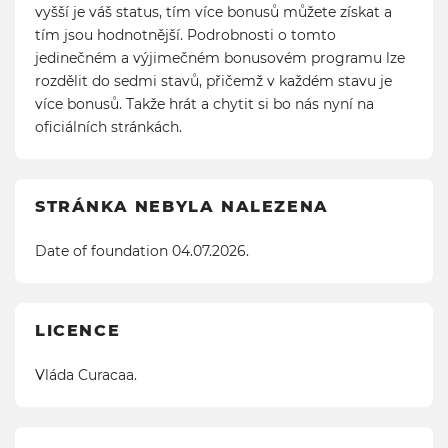
vyšší je váš status, tím více bonusů můžete získat a
tím jsou hodnotnější. Podrobnosti o tomto
jedinečném a výjimečném bonusovém programu lze
rozdělit do sedmi stavů, přičemž v každém stavu je
více bonusů. Takže hrát a chytit si bo nás nyní na
oficiálních stránkách.
STRÁNKA NEBYLA NALEZENA
Date of foundation 04.07.2026.
LICENCE
Vláda Curacaa.