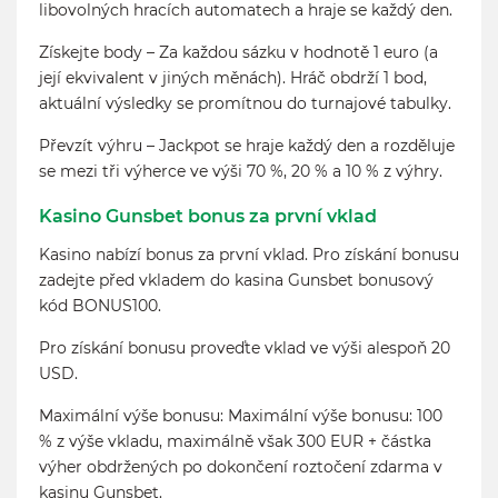
libovolných hracích automatech a hraje se každý den.
Získejte body – Za každou sázku v hodnotě 1 euro (a
její ekvivalent v jiných měnách). Hráč obdrží 1 bod,
aktuální výsledky se promítnou do turnajové tabulky.
Převzít výhru – Jackpot se hraje každý den a rozděluje
se mezi tři výherce ve výši 70 %, 20 % a 10 % z výhry.
Kasino Gunsbet bonus za první vklad
Kasino nabízí bonus za první vklad. Pro získání bonusu
zadejte před vkladem do kasina Gunsbet bonusový
kód BONUS100.
Pro získání bonusu proveďte vklad ve výši alespoň 20
USD.
Maximální výše bonusu: Maximální výše bonusu: 100
% z výše vkladu, maximálně však 300 EUR + částka
výher obdržených po dokončení roztočení zdarma v
kasinu Gunsbet.