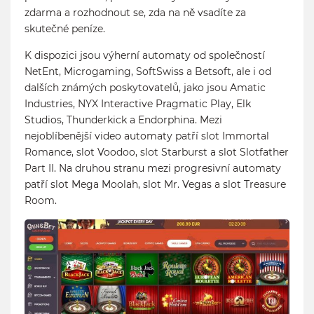
zdarma a rozhodnout se, zda na ně vsadíte za
skutečné peníze.
K dispozici jsou výherní automaty od společností
NetEnt, Microgaming, SoftSwiss a Betsoft, ale i od
dalších známých poskytovatelů, jako jsou Amatic
Industries, NYX Interactive Pragmatic Play, Elk
Studios, Thunderkick a Endorphina. Mezi
nejoblíbenější video automaty patří slot Immortal
Romance, slot Voodoo, slot Starburst a slot Slotfather
Part II. Na druhou stranu mezi progresivní automaty
patří slot Mega Moolah, slot Mr. Vegas a slot Treasure
Room.