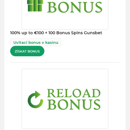
100% up to €100 + 100 Bonus Spins Gunsbet
Uvítací bonus v kasinu
ZÍSKAT BONUS