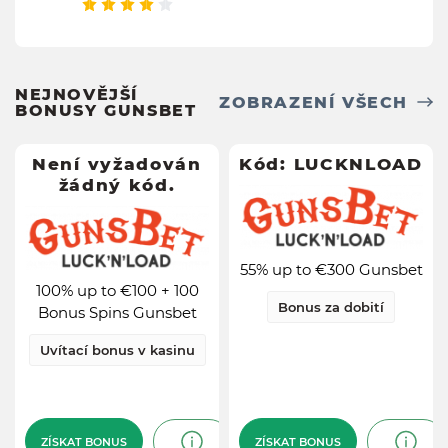
NEJNOVĚJŠÍ
ZOBRAZENÍ VŠECH
BONUSY GUNSBET
Není vyžadován
Není vyžadován
Kód:
LUCKNLOAD
LUCKNLOAD
Kód:
žádný kód.
žádný kód.
55% up to €300 Gunsbet
100% up to €100 + 100
Minimální
Bonus Spins Gunsbet
€20
vklad
55% up to €300 Gunsbet
Minimální
Bonus za
€20
100% up to €100 + 100
Typ bonusu
vklad
dobití
Bonus za dobití
Bonus Spins Gunsbet
Uvítací bonus
Bonusová
Typ bonusu
€300
v kasinu
hodnota
Uvítací bonus v kasinu
Bonusová
Celková
€100
40x(d+b)
hodnota
funkčnost
Celková
Yes
Zpeněžitelné
50xb
funkčnost
ZÍSKAT BONUS
ZÍSKAT BONUS
ZÍSKAT BONUS
ZÍSKAT BONUS