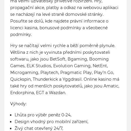
má velmi uživatelsky přívětivé rozvržení. Hry,
propagační akce, platby a odkaz na webovou aplikaci
se nacházejí na levé straně domovské stránky.
Posuňte se dolů, kde najdete právní informace o
licenci kasina, bonusové podmínky a všeobecné
podmínky.
Hry se načítají velmi rychle a běží poměrně plynule.
Většina z nich je vyvinuta předními poskytovateli
softwaru, jako jsou BetSoft, Bgaming, Booming
Games, ELK Studios, Evolution Gaming, NetEnt,
Microgaming, Playtech, Pragmatic Play, Play’n Go,
Quickspin, Thunderkick a Yggdrasil. Online kasino má
také hry od menších poskytovatelů, jako jsou Amatic,
Endorphina, EGT a Wazdan.
Výhody:
Lhůta pro výběr peněz 0-24,
Design vhodný pro mobilní zařízení,
Živý chat otevřený 24/7,