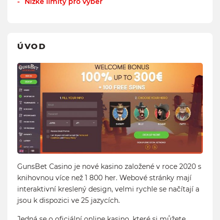
Nízké limity pro výběr
ÚVOD
GunsBet Casino je nové kasino založené v roce 2020 s
knihovnou více než 1 800 her. Webové stránky mají
interaktivní kreslený design, velmi rychle se načítají a
jsou k dispozici ve 25 jazycích.
Jedná se o oficiální online kasino, které si můžete