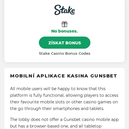
No bonuses.
ZÍSKAT BONUS
Stake Casino Bonus Codes
MOBILNÍ APLIKACE KASINA GUNSBET
All mobile users will be happy to know that this
platform is fully functional, allowing players to access
their favourite mobile slots or other casino games on
the go through their smartphones and tablets.
The lobby does not offer a Gunsbet casino mobile app
but has a browser-based one, and all tabletop