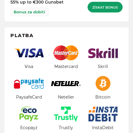
55% up to €300 Gunsbet
ZÍSKAT BONUS
Bonus za dobití
PLATBA
Visa
Mastercard
Skrill
PaysafeCard
Neteller
Bitcoin
Ecopayz
Trustly
InstaDebit