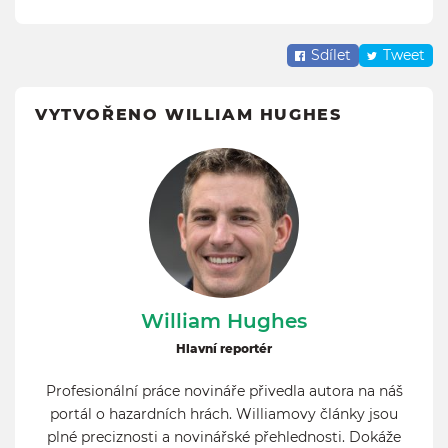
Sdílet
Tweet
VYTVOŘENO WILLIAM HUGHES
William Hughes
Hlavní reportér
Profesionální práce novináře přivedla autora na náš
portál o hazardních hrách. Williamovy články jsou
plné preciznosti a novinářské přehlednosti. Dokáže