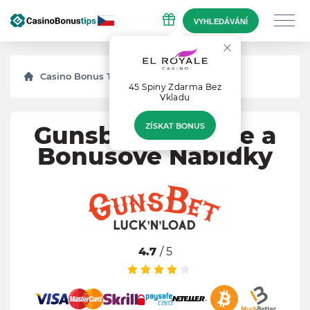
VYHLEDÁVÁNÍ
Casino Bonus Tips
Recenze
Gunsbet
45 Spiny Zdarma Bеz
Vklаdu
ZÍSKAT BONUS
Gunsbet Recenze a
Bonusové Nabídky
4.7
/ 5