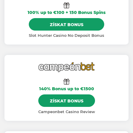
100% up to €100 + 150 Bonus Spins
ZÍSKAT BONUS
Slot Hunter Casino No Deposit Bonus
140% Bonus up to €1500
ZÍSKAT BONUS
Campeonbet Casino Review