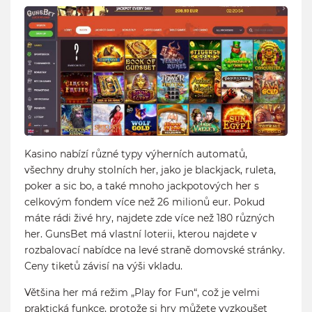
Kasino nabízí různé typy výherních automatů,
všechny druhy stolních her, jako je blackjack, ruleta,
poker a sic bo, a také mnoho jackpotových her s
celkovým fondem více než 26 milionů eur. Pokud
máte rádi živé hry, najdete zde více než 180 různých
her. GunsBet má vlastní loterii, kterou najdete v
rozbalovací nabídce na levé straně domovské stránky.
Ceny tiketů závisí na výši vkladu.
Většina her má režim „Play for Fun“, což je velmi
praktická funkce, protože si hry můžete vyzkoušet