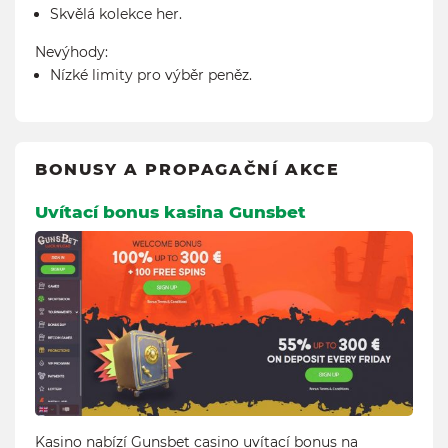
Skvělá kolekce her.
Nevýhody:
Nízké limity pro výběr peněz.
BONUSY A PROPAGAČNÍ AKCE
Uvítací bonus kasina Gunsbet
Kasino nabízí Gunsbet casino uvítací bonus na