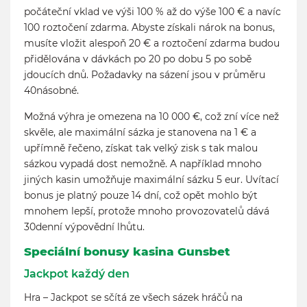
počáteční vklad ve výši 100 % až do výše 100 € a navíc
100 roztočení zdarma. Abyste získali nárok na bonus,
musíte vložit alespoň 20 € a roztočení zdarma budou
přidělována v dávkách po 20 po dobu 5 po sobě
jdoucích dnů. Požadavky na sázení jsou v průměru
40násobné.
Možná výhra je omezena na 10 000 €, což zní více než
skvěle, ale maximální sázka je stanovena na 1 € a
upřímně řečeno, získat tak velký zisk s tak malou
sázkou vypadá dost nemožně. A například mnoho
jiných kasin umožňuje maximální sázku 5 eur. Uvítací
bonus je platný pouze 14 dní, což opět mohlo být
mnohem lepší, protože mnoho provozovatelů dává
30denní výpovědní lhůtu.
Speciální bonusy kasina Gunsbet
Jackpot každý den
Hra – Jackpot se sčítá ze všech sázek hráčů na