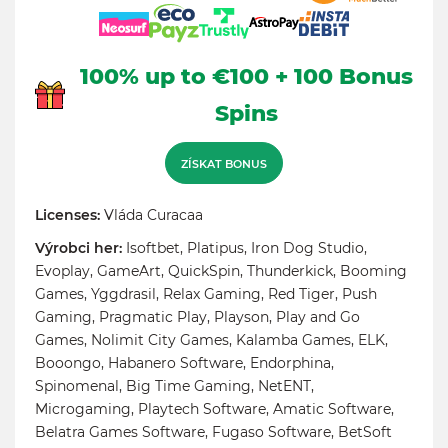
100% up to €100 + 100 Bonus
Spins
ZÍSKAT BONUS
Licenses:
Vláda Curacaa
Výrobci her:
Isoftbet
,
Platipus
,
Iron Dog Studio
,
Evoplay
,
GameArt
,
QuickSpin
,
Thunderkick
,
Booming
Games
,
Yggdrasil
,
Relax Gaming
,
Red Tiger
,
Push
Gaming
,
Pragmatic Play
,
Playson
,
Play and Go
Games
,
Nolimit City Games
,
Kalamba Games
,
ELK
,
Booongo
,
Habanero Software
,
Endorphina
,
Spinomenal
,
Big Time Gaming
,
NetENT
,
Microgaming
,
Playtech Software
,
Amatic Software
,
Belatra Games Software
,
Fugaso Software
,
BetSoft