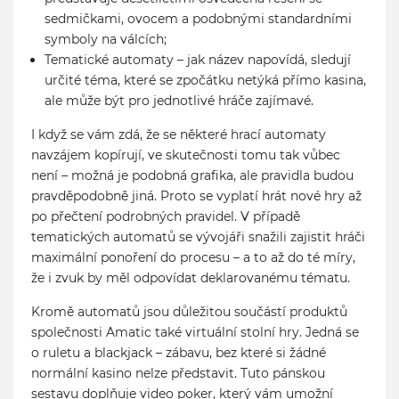
sedmičkami, ovocem a podobnými standardními
symboly na válcích;
Tematické automaty – jak název napovídá, sledují
určité téma, které se zpočátku netýká přímo kasina,
ale může být pro jednotlivé hráče zajímavé.
I když se vám zdá, že se některé hrací automaty
navzájem kopírují, ve skutečnosti tomu tak vůbec
není – možná je podobná grafika, ale pravidla budou
pravděpodobně jiná. Proto se vyplatí hrát nové hry až
po přečtení podrobných pravidel. V případě
tematických automatů se vývojáři snažili zajistit hráči
maximální ponoření do procesu – a to až do té míry,
že i zvuk by měl odpovídat deklarovanému tématu.
Kromě automatů jsou důležitou součástí produktů
společnosti Amatic také virtuální stolní hry. Jedná se
o ruletu a blackjack – zábavu, bez které si žádné
normální kasino nelze představit. Tuto pánskou
sestavu doplňuje video poker, který vám umožní