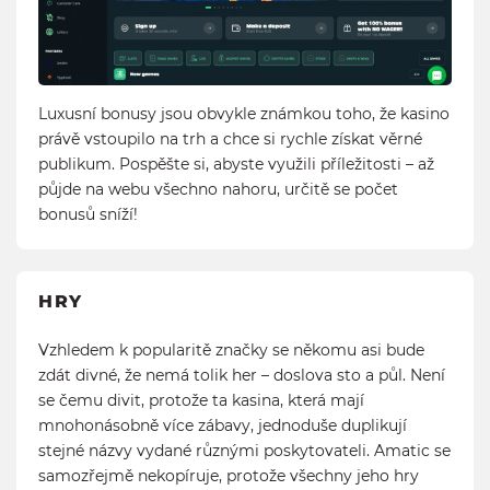
Luxusní bonusy jsou obvykle známkou toho, že kasino
právě vstoupilo na trh a chce si rychle získat věrné
publikum. Pospěšte si, abyste využili příležitosti – až
půjde na webu všechno nahoru, určitě se počet
bonusů sníží!
HRY
Vzhledem k popularitě značky se někomu asi bude
zdát divné, že nemá tolik her – doslova sto a půl. Není
se čemu divit, protože ta kasina, která mají
mnohonásobně více zábavy, jednoduše duplikují
stejné názvy vydané různými poskytovateli. Amatic se
samozřejmě nekopíruje, protože všechny jeho hry