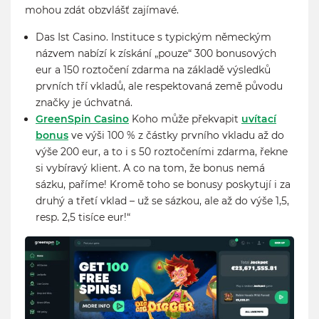
mohou zdát obzvlášť zajímavé.
Das Ist Casino. Instituce s typickým německým
názvem nabízí k získání „pouze“ 300 bonusových
eur a 150 roztočení zdarma na základě výsledků
prvních tří vkladů, ale respektovaná země původu
značky je úchvatná.
GreenSpin Casino
Koho může překvapit
uvítací
bonus
ve výši 100 % z částky prvního vkladu až do
výše 200 eur, a to i s 50 roztočeními zdarma, řekne
si vybíravý klient. A co na tom, že bonus nemá
sázku, paříme! Kromě toho se bonusy poskytují i za
druhý a třetí vklad – už se sázkou, ale až do výše 1,5,
resp. 2,5 tisíce eur!“