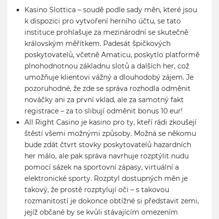
Kasino Slottica – soudě podle sady měn, které jsou
k dispozici pro vytvoření herního účtu, se tato
instituce prohlašuje za mezinárodní se skutečně
královským měřítkem. Padesát špičkových
poskytovatelů, včetně Amaticu, poskytlo platformě
plnohodnotnou základnu slotů a dalších her, což
umožňuje klientovi vážný a dlouhodobý zájem. Je
pozoruhodné, že zde se správa rozhodla odměnit
nováčky ani za první vklad, ale za samotný fakt
registrace – za to slibují odměnit bonus 10 eur!
All Right Casino je kasino pro ty, kteří rádi zkoušejí
štěstí všemi možnými způsoby. Možná se někomu
bude zdát čtvrt stovky poskytovatelů hazardních
her málo, ale pak správa navrhuje rozptýlit nudu
pomocí sázek na sportovní zápasy, virtuální a
elektronické sporty. Rozptyl dostupných měn je
takový, že prostě rozptylují oči – s takovou
rozmanitostí je dokonce obtížné si představit zemi,
jejíž občané by se kvůli stávajícím omezením