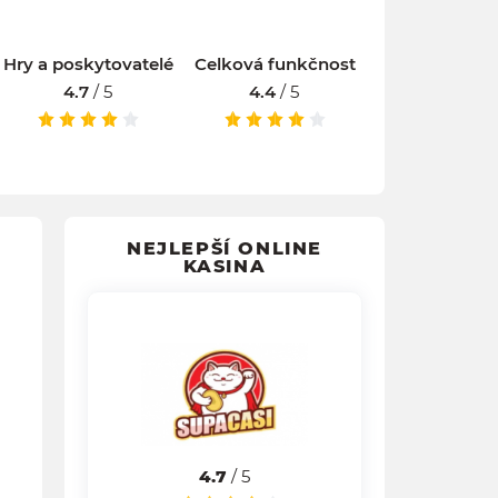
Hry a poskytovatelé
Celková funkčnost
4.7
/ 5
4.4
/ 5
NEJLEPŠÍ ONLINE
KASINA
4.7
/ 5