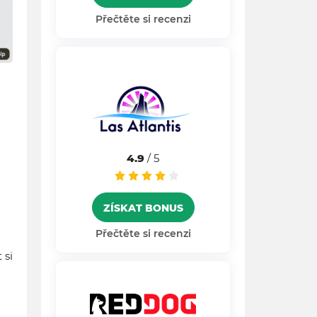
Přečtěte si recenzi
4.9
/ 5
ZÍSKAT BONUS
Přečtěte si recenzi
 si