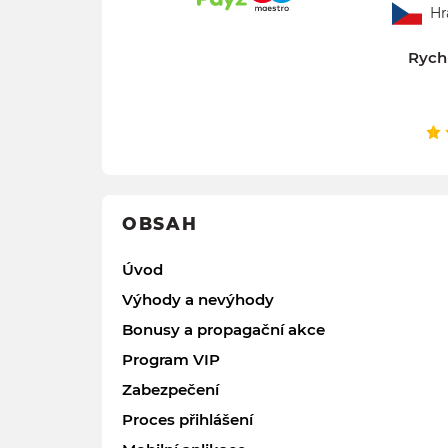
Hr
Rychl
OBSAH
Úvod
Výhody a nevýhody
Bonusy a propagační akce
Program VIP
Zabezpečení
Proces přihlášení