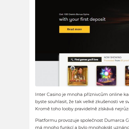
Inter Casino je mnoha příznivcům online kasi
byste souhlasit, že tak velké zkušenosti ve 
Kromě toho looby pravidelně získává nejrůzně
Platformu provozuje společnost Dumarca Ga
má mnoho funkcí a bylo mnohokrát uznáno 