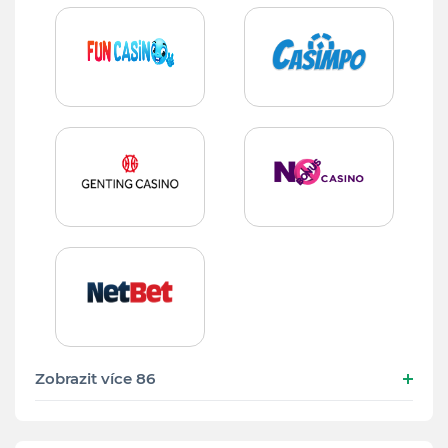
Zobrazit více 86