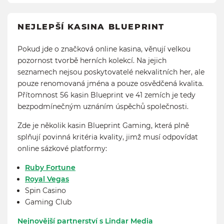
NEJLEPŠÍ KASINA BLUEPRINT
Pokud jde o značková online kasina, věnují velkou
pozornost tvorbě herních kolekcí. Na jejich
seznamech nejsou poskytovatelé nekvalitních her, ale
pouze renomovaná jména a pouze osvědčená kvalita.
Přítomnost 56 kasin Blueprint ve 41 zemích je tedy
bezpodmínečným uznáním úspěchů společnosti.
Zde je několik kasin Blueprint Gaming, která plně
splňují povinná kritéria kvality, jimž musí odpovídat
online sázkové platformy:
Ruby Fortune
Royal Vegas
Spin Casino
Gaming Club
Nejnovější partnerství s Lindar Media