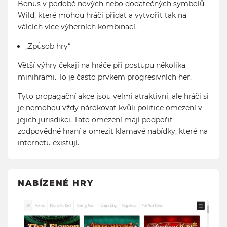
Bonus v podobě nových nebo dodatečných symbolů
Wild, které mohou hráči přidat a vytvořit tak na
válcích více výherních kombinací.
„Způsob hry“
Větší výhry čekají na hráče při postupu několika
minihrami. To je často prvkem progresivních her.
Tyto propagační akce jsou velmi atraktivní, ale hráči si
je nemohou vždy nárokovat kvůli politice omezení v
jejich jurisdikci. Tato omezení mají podpořit
zodpovědné hraní a omezit klamavé nabídky, které na
internetu existují.
NABÍZENÉ HRY