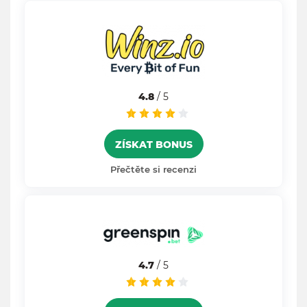
4.8
/ 5
ZÍSKAT BONUS
Přečtěte si recenzi
4.7
/ 5