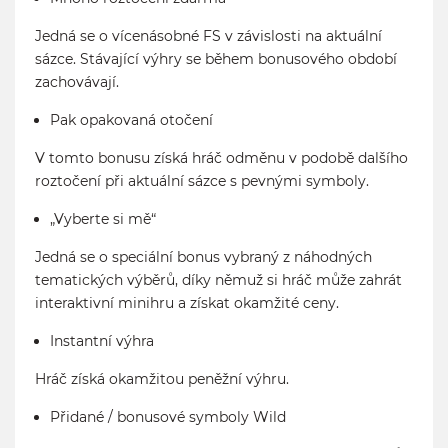
Jedná se o vícenásobné FS v závislosti na aktuální
sázce. Stávající výhry se během bonusového období
zachovávají.
Pak opakovaná otočení
V tomto bonusu získá hráč odměnu v podobě dalšího
roztočení při aktuální sázce s pevnými symboly.
„Vyberte si mě“
Jedná se o speciální bonus vybraný z náhodných
tematických výběrů, díky němuž si hráč může zahrát
interaktivní minihru a získat okamžité ceny.
Instantní výhra
Hráč získá okamžitou peněžní výhru.
Přidané / bonusové symboly Wild