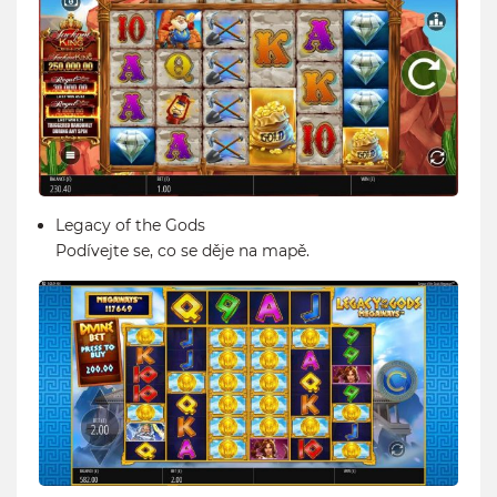
Legacy of the Gods
Podívejte se, co se děje na mapě.