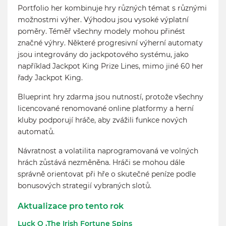
Portfolio her kombinuje hry různých témat s různými
možnostmi výher. Výhodou jsou vysoké výplatní
poměry. Téměř všechny modely mohou přinést
značné výhry. Některé progresivní výherní automaty
jsou integrovány do jackpotového systému, jako
například Jackpot King Prize Lines, mimo jiné 60 her
řady Jackpot King.
Blueprint hry zdarma jsou nutností, protože všechny
licencované renomované online platformy a herní
kluby podporují hráče, aby zvážili funkce nových
automatů.
Návratnost a volatilita naprogramovaná ve volných
hrách zůstává nezměněna. Hráči se mohou dále
správně orientovat při hře o skutečné peníze podle
bonusových strategií vybraných slotů.
Aktualizace pro tento rok
Luck O ‚The Irish Fortune Spins