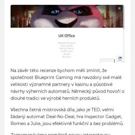
Na závěr této recenze bychom měli zmínit, že
společnost Blueprint Gaming má navzdory své malé
velikosti významné partnery v kasinu a působivé
návrhy výherních automatů. Německý původ hovoří o
dlouhé tradici ve výrobě herních produktů.
Všechna četná mistrovská díla, jako je TED, velmi
žádaný automat Deal-No-Deal, hra Inspector Gadget,
Romeo a Julie, jsou efektivně funkční a bez problémů.