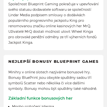
Společnost Blueprint Gaming pokračuje v upevňování
svého statusu dodavatele softwaru se společností
Lindar Media podpisem smlouvy o dodávkách
populárního progresivního jackpotu King pro
renomovanou značku online kasinových her MrQ.
Uživatelé MrQ dostali možnost ulovit Wheel Kinga
pro obrovské peněžní odměny ze tří výherních fondů
Jackpot Kinga.
NEJLEPŠÍ BONUSY BLUEPRINT GAMES
Minihry v online slotech nazýváme bonusové hry.
Bonusy BluePrint jsou obvykle spuštěny sadou tří
symbolů Scatter nebo několika či více dalšími
symboly. Bonusy mohou být spuštěny také náhodně.
Základní funkce bonusových her
Mnoho roztočení zdarma