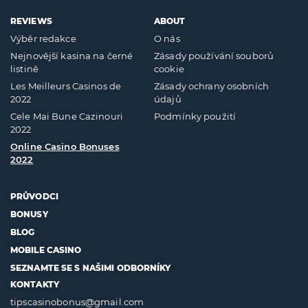
REVIEWS
ABOUT
Výběr redakce
O nás
Nejnovější kasina na černé
Zásady používání souborů
listině
cookie
Les Meilleurs Casinos de
Zásady ochrany osobních
2022
údajů
Cele Mai Bune Cazinouri
Podmínky použití
2022
Online Casino Bonuses
2022
PRŮVODCI
BONUSY
BLOG
MOBILE CASINO
SEZNAMTE SE S NAŠIMI ODBORNÍKY
KONTAKTY
tipscasinobonus@gmail.com