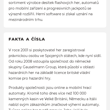
sortiment výrobce desítek flashových her, automatů
pro mobilní zařízení a progresivních jackpotů se
výrazně rozšířil. Herní software si získal uznání na
mezinárodním trhu.
FAKTA A ČÍSLA
V roce 2001 si poskytovatel her zaregistroval
právnickou osobu ve Spojených státech, kde nyní sídlí.
Od roku 2008 vstoupila společnost do německé
skupiny Gauselmann Group, která působí v oblasti
hazardních her na základě licence britské vládní
komise pro hazardní hry.
Produkty společnosti jsou online a mobilní hrací
automaty. Kromě toho dnes více než 100 000
kamenných kasin ve Velké Británii, Německu a Itálii
nabízí svým zákazníkům značkové výherní automaty.