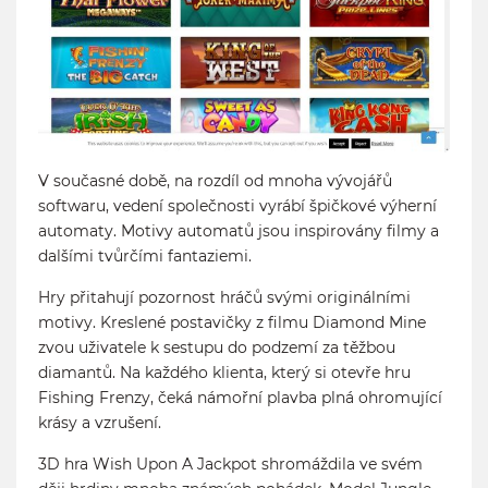
V současné době, na rozdíl od mnoha vývojářů
softwaru, vedení společnosti vyrábí špičkové výherní
automaty. Motivy automatů jsou inspirovány filmy a
dalšími tvůrčími fantaziemi.
Hry přitahují pozornost hráčů svými originálními
motivy. Kreslené postavičky z filmu Diamond Mine
zvou uživatele k sestupu do podzemí za těžbou
diamantů. Na každého klienta, který si otevře hru
Fishing Frenzy, čeká námořní plavba plná ohromující
krásy a vzrušení.
3D hra Wish Upon A Jackpot shromáždila ve svém