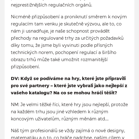
nejprestižnějších regulačních orgánů.
Nicméně přizpůsobení a proniknutí směrem k novým
regulacím tam venku je skutečně výzvou, ale to, co
nám ji usnadňuje, je naše schopnost provádět
přechody na regulované trhy za určitých požadavků
díky tomu, že jsme byli vyvinuti podle přísných
technických norem, pochopení regulací a širšího
obrazu trhů může také umožnit rozmanitější
přizpůsobení.
DV: Když se podíváme na hry, které jste připravili
pro své partnery – které jste vybrali jako nejlepší z
vašeho katalogu? Na co se mohou hráči těšit?
NM: Je velmi těžké říci, které hry jsou nejlepší, protože
na každém trhu jsou jiné vzhledem k různým
koncovým uživatelům, různým měnám atd….
Náš tým profesionálů se vždy zajímá o nové designy,
matematiku a o to, co hráče nadchne, naším cílem v