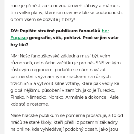
ruce je přinést zcela novou úroveň zábavy a máme s
tím velké plány, které se rozvine v blízké budoucnosti,
o tom všem se dozvíte již brzy!
DV: Popište stručně publikum fanoušků
her
Fugaso
: geografie, věk, pohlaví. Proč se jim vaše
hry líbí?
NM: Naše fanouškovská základna musí být velmi
různorodá, od našeho začátku je pro nás SNS velkým
růstovým regionem, podařilo se nám navázat
partnerství s významnými značkami na různých
trzích SNS a vytvořit silné vztahy, které pak vedly ke
globálnějšímu působení v zemích, jako je Turecko,
Finsko, Německo, Norsko, Arménie a dokonce i Asie,
kde stále rosteme.
Naše hráčské publikum se poměrně prosazuje, a to od
hráčů ze staré školy, kteří přešli z pozemní základny
na online, kde vyhledávají podobný obsah, jako jsou