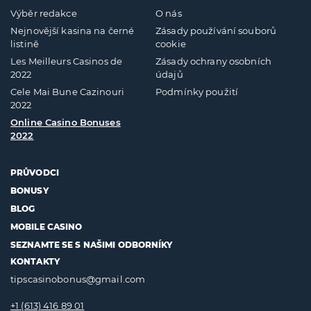
Výběr redakce
O nás
Nejnovější kasina na černé
Zásady používání souborů
listině
cookie
Les Meilleurs Casinos de
Zásady ochrany osobních
2022
údajů
Cele Mai Bune Cazinouri
Podmínky použití
2022
Online Casino Bonuses
2022
PRŮVODCI
BONUSY
BLOG
MOBILE CASINO
SEZNAMTE SE S NAŠIMI ODBORNÍKY
KONTAKTY
tipscasinobonus@gmail.com
+1 (613) 416 89 01