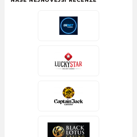
NAŠE NEJNOVĚJŠÍ RECENZE