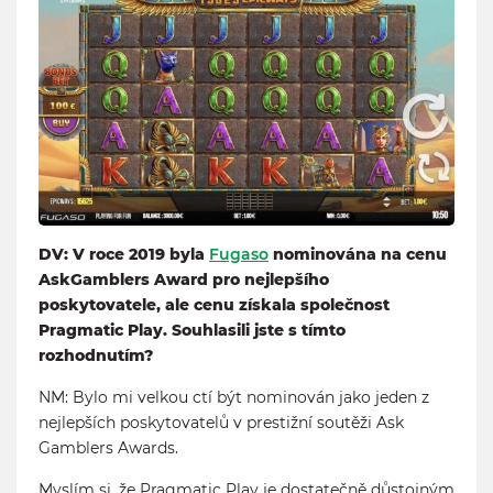
DV: V roce 2019 byla
Fugaso
nominována na cenu
AskGamblers Award pro nejlepšího
poskytovatele, ale cenu získala společnost
Pragmatic Play. Souhlasili jste s tímto
rozhodnutím?
NM: Bylo mi velkou ctí být nominován jako jeden z
nejlepších poskytovatelů v prestižní soutěži Ask
Gamblers Awards.
Myslím si, že Pragmatic Play je dostatečně důstojným