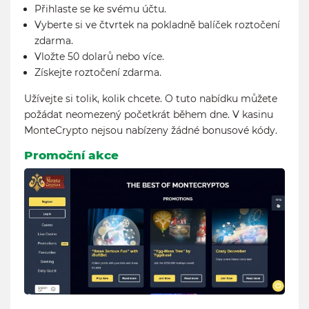
Přihlaste se ke svému účtu.
Vyberte si ve čtvrtek na pokladně balíček roztočení
zdarma.
Vložte 50 dolarů nebo více.
Získejte roztočení zdarma.
Užívejte si tolik, kolik chcete. O tuto nabídku můžete
požádat neomezený početkrát během dne. V kasinu
MonteCrypto nejsou nabízeny žádné bonusové kódy.
Promoční akce