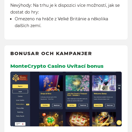
Nevýhody: Na trhu je k dispozici více možností, jak se
dostat do hry:
Omezeno na hráče z Velké Británie a několika
dalších zemí.
BONUSAR OCH KAMPANJER
MonteCrypto Casino Uvítací bonus