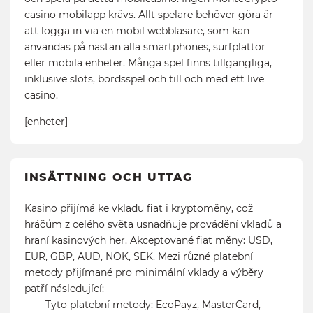
casino mobilapp krävs. Allt spelare behöver göra är
att logga in via en mobil webbläsare, som kan
användas på nästan alla smartphones, surfplattor
eller mobila enheter. Många spel finns tillgängliga,
inklusive slots, bordsspel och till och med ett live
casino.
[enheter]
INSÄTTNING OCH UTTAG
Kasino přijímá ke vkladu fiat i kryptoměny, což
hráčům z celého světa usnadňuje provádění vkladů a
hraní kasinových her. Akceptované fiat měny: USD,
EUR, GBP, AUD, NOK, SEK. Mezi různé platební
metody přijímané pro minimální vklady a výběry
patří následující:
Tyto platební metody: EcoPayz, MasterCard,