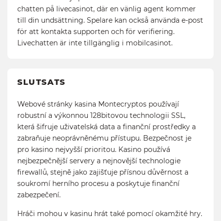
chatten på livecasinot, där en vänlig agent kommer
till din undsättning. Spelare kan också använda e-post
för att kontakta supporten och för verifiering.
Livechatten är inte tillgänglig i mobilcasinot.
SLUTSATS
Webové stránky kasina Montecryptos používají
robustní a výkonnou 128bitovou technologii SSL,
která šifruje uživatelská data a finanční prostředky a
zabraňuje neoprávněnému přístupu. Bezpečnost je
pro kasino nejvyšší prioritou. Kasino používá
nejbezpečnější servery a nejnovější technologie
firewallů, stejně jako zajišťuje přísnou důvěrnost a
soukromí herního procesu a poskytuje finanční
zabezpečení.
Hráči mohou v kasinu hrát také pomocí okamžité hry.