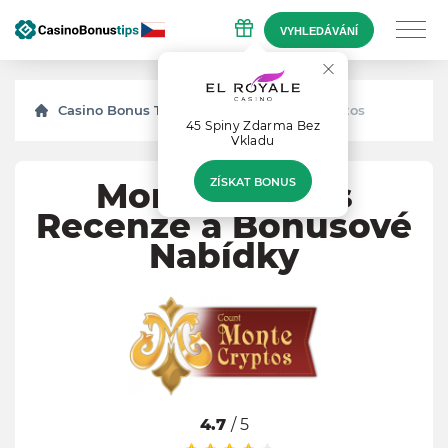
VYHLEDÁVÁNÍ
Casino Bonus Tips
Recenze
MonteCryptos
45 Spiny Zdarma Bеz
Vklаdu
ZÍSKAT BONUS
MonteCryptos
Recenze a Bonusové
Nabídky
4.7
/ 5