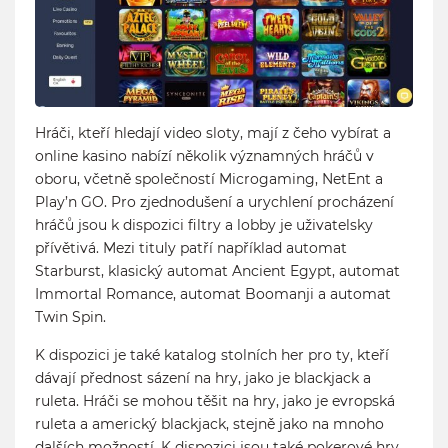
Hráči, kteří hledají video sloty, mají z čeho vybírat a
online kasino nabízí několik významných hráčů v
oboru, včetně společností Microgaming, NetEnt a
Play’n GO. Pro zjednodušení a urychlení procházení
hráčů jsou k dispozici filtry a lobby je uživatelsky
přívětivá. Mezi tituly patří například automat
Starburst, klasický automat Ancient Egypt, automat
Immortal Romance, automat Boomanji a automat
Twin Spin.
K dispozici je také katalog stolních her pro ty, kteří
dávají přednost sázení na hry, jako je blackjack a
ruleta. Hráči se mohou těšit na hry, jako je evropská
ruleta a americký blackjack, stejně jako na mnoho
dalších možností. K dispozici jsou také pokerové hry,