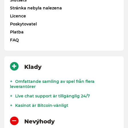
Slutsats
Stránka nebyla nalezena
Licence
Poskytovatel
Platba
FAQ
Klady
Omfattande samling av spel från flera
leverantörer
Live chat support är tillgänglig 24/7
Kasinot är Bitcoin-vänligt
Nevýhody