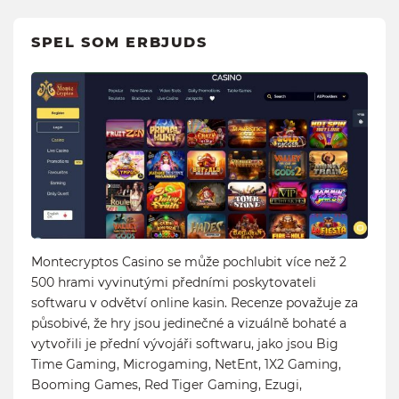
SPEL SOM ERBJUDS
Montecryptos Casino se může pochlubit více než 2
500 hrami vyvinutými předními poskytovateli
softwaru v odvětví online kasin. Recenze považuje za
působivé, že hry jsou jedinečné a vizuálně bohaté a
vytvořili je přední vývojáři softwaru, jako jsou Big
Time Gaming, Microgaming, NetEnt, 1X2 Gaming,
Booming Games, Red Tiger Gaming, Ezugi,