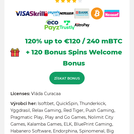
120% up to €120 / 240 mBTC
+ 120 Bonus Spins Welcome
Bonus
ZÍSKAT BONUS
Licenses:
Vláda Curacaa
Výrobci her:
Isoftbet
,
QuickSpin
,
Thunderkick
,
Yggdrasil
,
Relax Gaming
,
Red Tiger
,
Push Gaming
,
Pragmatic Play
,
Play and Go Games
,
Nolimit City
Games
,
Kalamba Games
,
ELK
,
BluePrint Gaming
,
Habanero Software
,
Endorphina
,
Spinomenal
,
Big