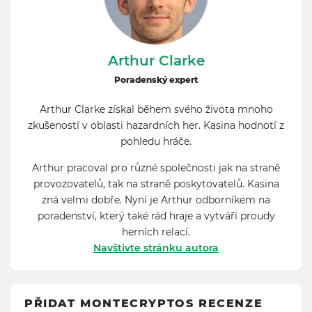
Arthur Clarke
Poradenský expert
Arthur Clarke získal během svého života mnoho
zkušeností v oblasti hazardních her. Kasina hodnotí z
pohledu hráče.
Arthur pracoval pro různé společnosti jak na straně
provozovatelů, tak na straně poskytovatelů. Kasina
zná velmi dobře. Nyní je Arthur odborníkem na
poradenství, který také rád hraje a vytváří proudy
herních relací.
Navštivte stránku autora
PŘIDAT MONTECRYPTOS RECENZE