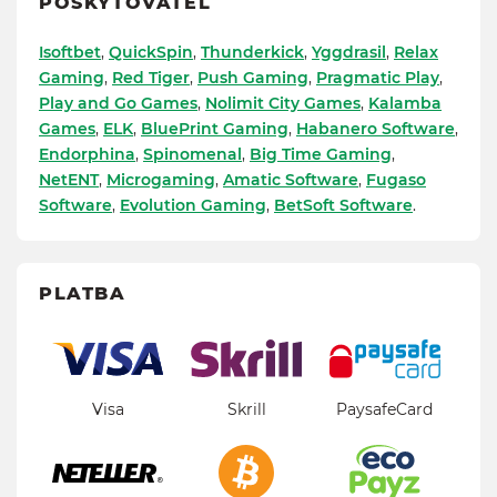
POSKYTOVATEL
Isoftbet
,
QuickSpin
,
Thunderkick
,
Yggdrasil
,
Relax
Gaming
,
Red Tiger
,
Push Gaming
,
Pragmatic Play
,
Play and Go Games
,
Nolimit City Games
,
Kalamba
Games
,
ELK
,
BluePrint Gaming
,
Habanero Software
,
Endorphina
,
Spinomenal
,
Big Time Gaming
,
NetENT
,
Microgaming
,
Amatic Software
,
Fugaso
Software
,
Evolution Gaming
,
BetSoft Software
.
PLATBA
Visa
Skrill
PaysafeCard