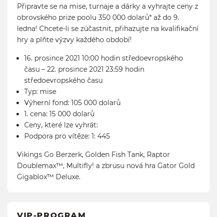
Připravte se na mise, turnaje a dárky a vyhrajte ceny z
obrovského prize poolu 350 000 dolarů* až do 9.
ledna! Chcete-li se zúčastnit, přihazujte na kvalifikační
hry a plňte výzvy každého období!
16. prosince 2021 10:00 hodin středoevropského
času – 22. prosince 2021 23:59 hodin
středoevropského času
Typ: mise
Výherní fond: 105 000 dolarů
1. cena: 15 000 dolarů
Ceny, které lze vyhrát:
Podpora pro vítěze: 1: 445
Vikings Go Berzerk, Golden Fish Tank, Raptor
Doublemax™, Multifly! a zbrusu nová hra Gator Gold
Gigablox™ Deluxe.
VIP-PROGRAM