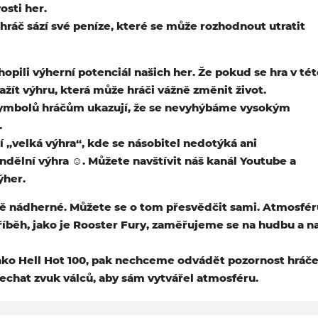
osti her.
ráč sází své peníze, které se může rozhodnout utratit
hopili výherní potenciál našich her. Že pokud se hra v té
 zažít výhru, která může hráči vážně změnit život.
 symbolů hráčům ukazují, že se nevyhýbáme vysokým
.
í „velká výhra“, kde se násobitel nedotýká ani
dělní výhra ☺. Můžete navštívit náš kanál Youtube a
ýher.
stě nádherné. Můžete se o tom přesvědčit sami. Atmosfér
příběh, jako je Rooster Fury, zaměřujeme se na hudbu a n
ako Hell Hot 100, pak nechceme odvádět pozornost hráč
chat zvuk válců, aby sám vytvářel atmosféru.