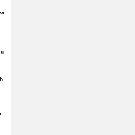
na
lu
ch
a