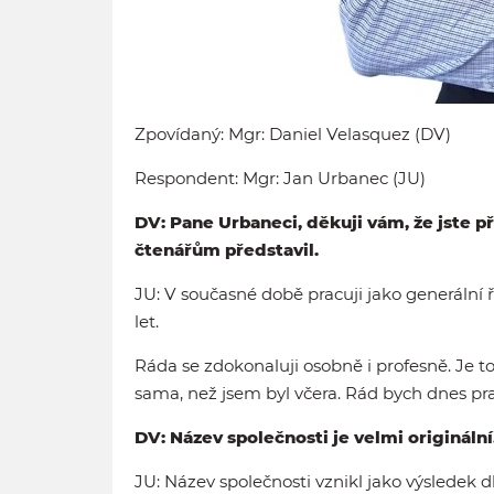
Zpovídaný: Mgr: Daniel Velasquez (DV)
Respondent: Mgr: Jan Urbanec (JU)
DV: Pane Urbaneci, děkuji vám, že jste př
čtenářům představil.
JU: V současné době pracuji jako generální ř
let.
Ráda se zdokonaluji osobně i profesně. Je to
sama, než jsem byl včera. Rád bych dnes praco
DV: Název společnosti je velmi originální
JU: Název společnosti vznikl jako výsledek