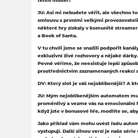
tento model?
JU: Asi mi nebudete věřit, ale všechno t
smlouvu s prvními velkými provozovateli a
některé hry získaly v komunitě streamerů
a Book of Santa.
V tu chvíli jsme se snažili podpořit kaná
exkluzivní živé rozhovory a nějaké dárky.
Pevně věříme, že neexistuje lepší způsob
prostřednictvím zaznamenaných reakcí a 
DV: Který slot je váš nejoblíbenější? A k
JU: Mým nejoblíbenějším automatem musí 
proměnlivý a vezme vás na emocionální h
když jste v bonusové hře, modlíte se, ab
Jako příklad vám mohu uvést řadu automa
vystupují. Další silnou verzí je naše séri