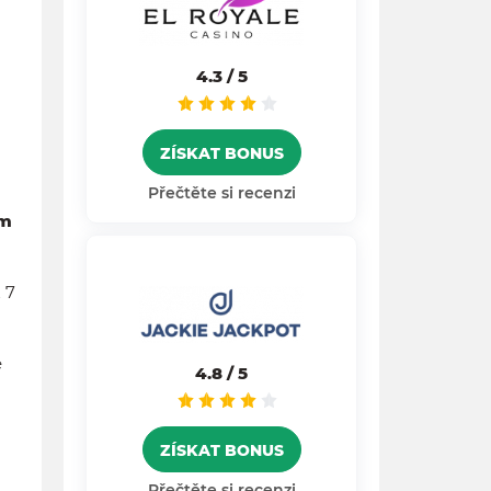
4.3
/ 5
ZÍSKAT BONUS
Přečtěte si recenzi
im
ž 7
e
4.8
/ 5
ZÍSKAT BONUS
Přečtěte si recenzi