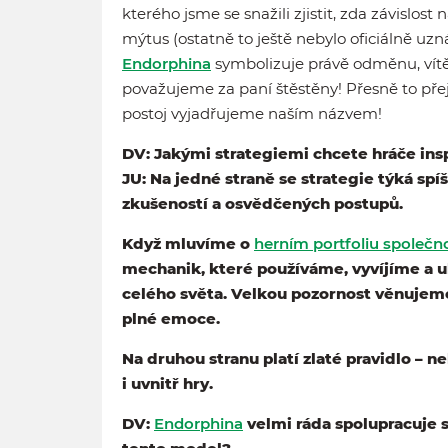
kterého jsme se snažili zjistit, zda závislost
mýtus (ostatně to ještě nebylo oficiálně uz
Endorphina
symbolizuje právě odměnu, vítěz
považujeme za paní štěstěny! Přesně to přej
postoj vyjadřujeme naším názvem!
DV: Jakými strategiemi chcete hráče ins
JU: Na jedné straně se strategie týká spí
zkušeností a osvědčených postupů.
Když mluvíme o
herním portfoliu společn
mechanik, které používáme, vyvíjíme a u
celého světa. Velkou pozornost věnujeme 
plné emoce.
Na druhou stranu platí zlaté pravidlo – 
i uvnitř hry.
DV:
Endorphina
velmi ráda spolupracuje s