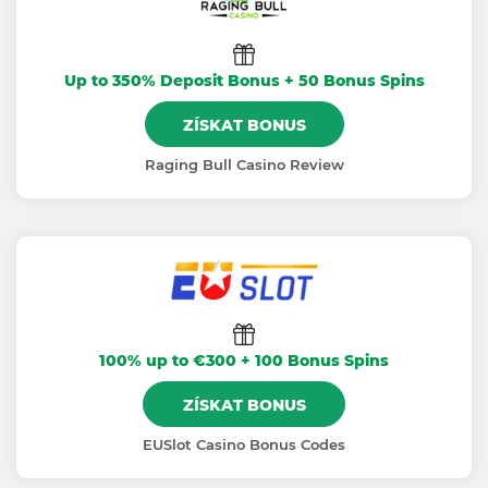
Up to 350% Deposit Bonus + 50 Bonus Spins
ZÍSKAT BONUS
Raging Bull Casino Review
100% up to €300 + 100 Bonus Spins
ZÍSKAT BONUS
EUSlot Casino Bonus Codes