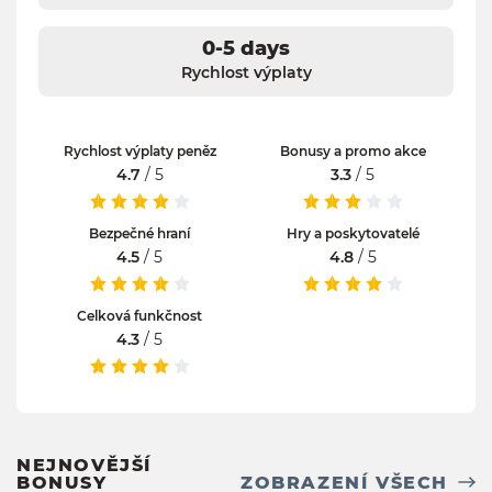
0-5 days
Rychlost výplaty
Rychlost výplaty peněz
Bonusy a promo akce
4.7
/ 5
3.3
/ 5
Bezpečné hraní
Hry a poskytovatelé
4.5
/ 5
4.8
/ 5
Celková funkčnost
4.3
/ 5
NEJNOVĚJŠÍ
BONUSY
ZOBRAZENÍ VŠECH