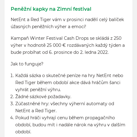
Peněžní kapky na Zimní festival
NetEnt a Red Tiger vám v prosinci nadělí celý balíček
úžasných peněžních výher a emocí!
Kampaň Winter Festival Cash Drops se skládá z 250
výher v hodnotě 25 000 € rozdávaných každý týden a
bude probíhat od 6. prosince do 2. ledna 2022.
Jak to funguje?
Každá sázka o skutečné peníze na hry NetEnt nebo
Red Tiger během období akce dává hráčům šanci
vyhrát peněžní výhru.
Žádné sázkové požadavky.
Zúčastněné hry: všechny výherní automaty od
NetEnt a Red Tiger.
Pokud hráči vyhrají cenu během propagačního
období, budou mít i nadále nárok na výhru v dalším
období.