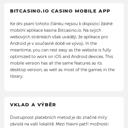
BITCASINO.IO CASINO MOBILE APP
Ke dni psaní tohoto článku nejsou k dispozici žádné
mobilní aplikace kasina Bitcasino.io. Na svých
webových stránkách však uvádějí, že aplikace pro
Android je v současné době ve vývoji. In the
meantime, you can rest easy as the website is fully
optimized to work on iOS and Android devices. This
mobile version has all the same features as its
desktop version, as well as most of the games in the
library.
VKLAD A VÝBĚR
Dostupnost platebních metod je do značné míry
závislá na vaší lokalitě. Mezi hlavní patří možnosti