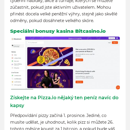
týdenní nabídky, akce a turnaje, kterých se můžete
zúčastnit, pokud jste aktivním uživatelem. Mohou
přinést docela velké peněžní výhry, stejně jako skvělé
odměny, pokud dosáhnete velkého skóre.
Speciální bonusy kasina Bitcasino.io
Získejte na Pizza.io nějaký ten peníz navíc do
kapsy
Předpovídání pizzy začíná 1. prosince. Jediné, co
musíte udělat, je uhodnout, kolik pizz si můžete 26.
tohoto měsíce koupit za 1 bitcoin, a pokud bude váš