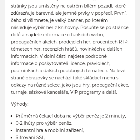
stránky jsou umístěny na ostrém bílém pozadí, které
zdůrazňuje barevné, ale jemné prvky v popředí. První,
čeho si všimnete, je velký banner, po kterém
následuje výběr her z knihovny. Posuňte se po stránce
dolů a najdete informace o funkcích webu,
propagačních akcích, prodejcích her, procentech RTP,
tématech her, recenzích hráčů, novinkách a dalších
informacích. V dolní části najdete podrobné
informace o poskytovateli licence, pravidlech,
podmínkách a dalších podobných tématech. Na levé
straně obrazovky se nachází také skládací menu s
odkazy na různé sekce, jako jsou hry, propagační akce,
turnaje, sázkové kanceláře, VIP programy a další.
Výhody:
Průměrná čekací doba na výběr peněz je 2 minuty,
0-2 lhůty pro výběr peněz,
Instantní hra a mobilní zařízení,
Šifrování SSL,