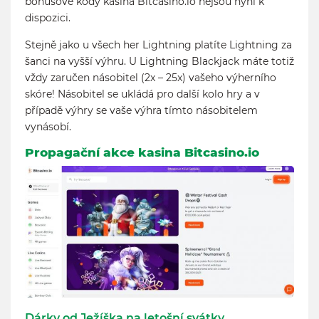
bonusové kódy kasina Bitcasino.io nejsou nyní k
dispozici.
Stejně jako u všech her Lightning platíte Lightning za
šanci na vyšší výhru. U Lightning Blackjack máte totiž
vždy zaručen násobitel (2x – 25x) vašeho výherního
skóre! Násobitel se ukládá pro další kolo hry a v
případě výhry se vaše výhra tímto násobitelem
vynásobí.
Propagační akce kasina Bitcasino.io
Dárky od Ježíška na letošní svátky