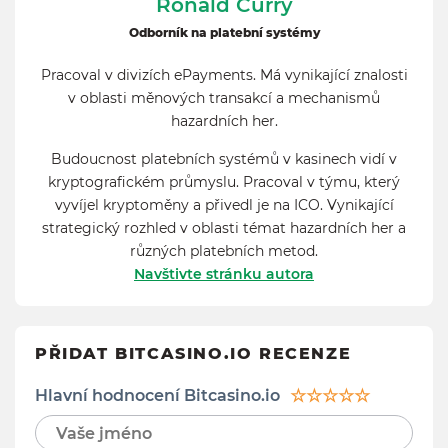
Ronald Curry
Odborník na platební systémy
Pracoval v divizích ePayments. Má vynikající znalosti
v oblasti měnových transakcí a mechanismů
hazardních her.
Budoucnost platebních systémů v kasinech vidí v
kryptografickém průmyslu. Pracoval v týmu, který
vyvíjel kryptoměny a přivedl je na ICO. Vynikající
strategický rozhled v oblasti témat hazardních her a
různých platebních metod.
Navštivte stránku autora
PŘIDAT BITCASINO.IO RECENZE
Hlavní hodnocení Bitcasino.io
☆
☆
☆
☆
☆