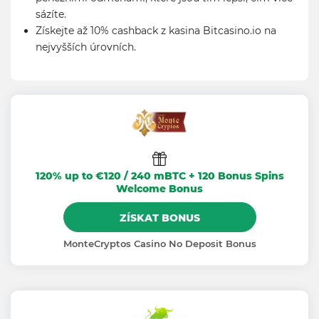
sázíte.
Získejte až 10% cashback z kasina Bitcasino.io na
nejvyšších úrovních.
120% up to €120 / 240 mBTC + 120 Bonus Spins
Welcome Bonus
ZÍSKAT BONUS
MonteCryptos Casino No Deposit Bonus