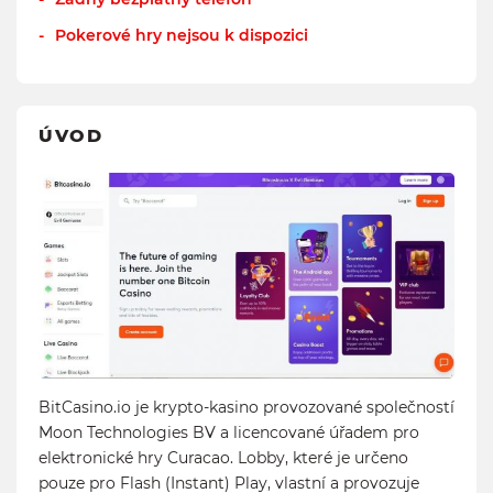
Pokerové hry nejsou k dispozici
ÚVOD
BitCasino.io je krypto-kasino provozované společností
Moon Technologies BV a licencované úřadem pro
elektronické hry Curacao. Lobby, které je určeno
pouze pro Flash (Instant) Play, vlastní a provozuje