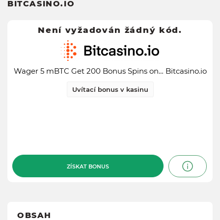
BITCASINO.IO
Není vyžadován žádný kód.
Není vyžadován žádný kód.
Wager 5 mBTC Get 200 Bonus Spins on… Bitcasino.io
0.5mBTC
Minimální vklad
Wager 5 mBTC Get 200 Bonus Spins on… Bitcasino.io
Uvítací bonus v kasinu
Typ bonusu
Uvítací bonus v kasinu
Yes
Zpeněžitelné
ZÍSKAT BONUS
ZÍSKAT BONUS
OBSAH